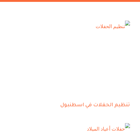
تنظيم الحفلات في اسطنبول