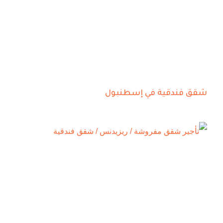
شقق فندقية في إسطنبول