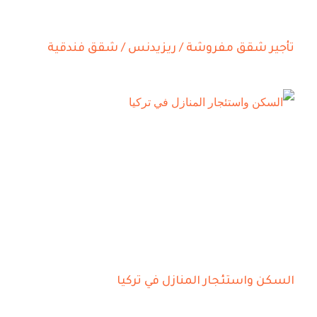
تأجير شقق مفروشة / ريزيدنس / شقق فندقية
السكن واستئجار المنازل في تركيا