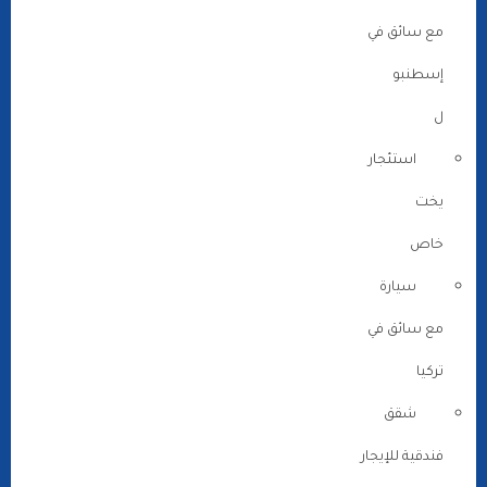
مع سائق في
إسطنبو
ل
استئجار
يخت
خاص
سيارة
مع سائق في
تركيا
شقق
فندقية للإيجار