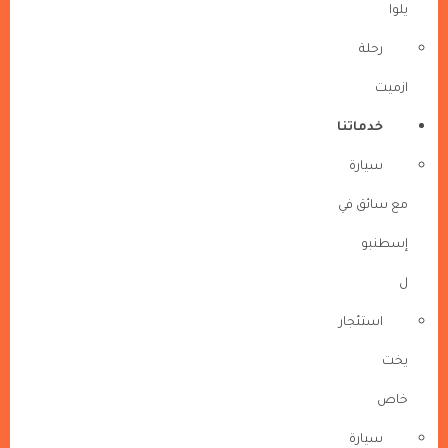
يلوا
رحلة
ازميت
خدماتنا
سيارة
مع سائق في
إسطنبو
ل
استئجار
يخت
خاص
سيارة