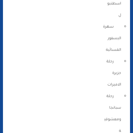
اسطنبو
ل
سهرة
البسفور
المسائية
رحلة
جزيرة
الاميرات
رحلة
سبانجا
ومعشوقي
ة