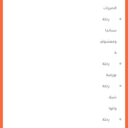
الاميرات
رحلة
سبانجا
ومعشوقي
ة
رحلة
بورصة
رحلة
شيلا
واغوا
رحلة