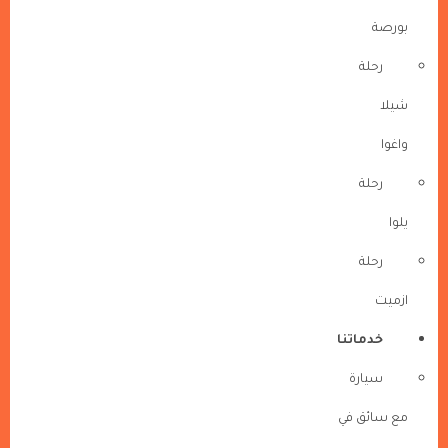
بورصة
رحلة
شيلا
واغوا
رحلة
يلوا
رحلة
ازميت
خدماتنا
سيارة
مع سائق في