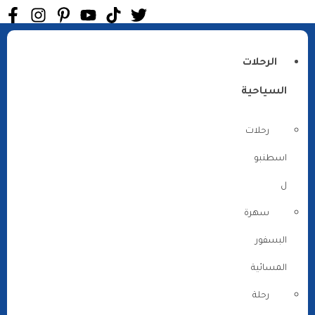
الرحلات
السياحية
رحلات
اسطنبو
ل
سهرة
البسفور
المسائية
رحلة