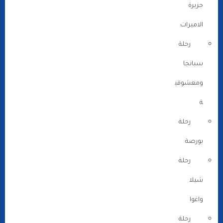
جزيرة
الاميرات
رحلة
سبانجا
ومعشوقي
ة
رحلة
بورصة
رحلة
شيلا
واغوا
رحلة