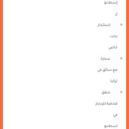
إسطنبو
ل
استئجار
يخت
خاص
سيارة
مع سائق في
تركيا
شقق
فندقية للإيجار
في
اسطنبو