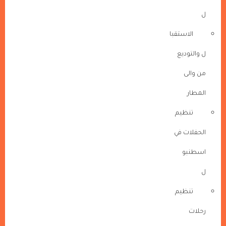
ل
الاستقبا
ل والتوديع
من والى
المطار
تنظيم
الحفلات في
اسطنبو
ل
تنظيم
رحلات