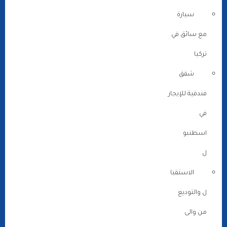
سيارة
مع سائق في
تركيا
شقق
فندقية للإيجار
في
اسطنبو
ل
الاستقبا
ل والتوديع
من والى