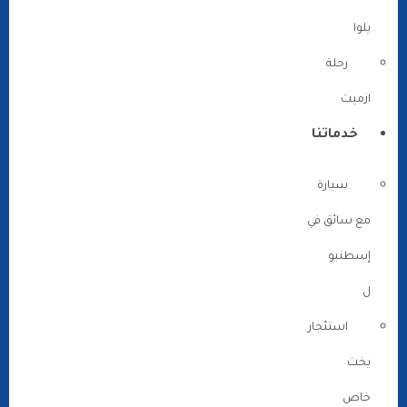
يلوا
رحلة
ازميت
خدماتنا
سيارة
مع سائق في
إسطنبو
ل
استئجار
يخت
خاص