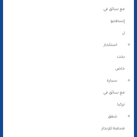
مع سائق في
إسطنبو
ل
استئجار
يخت
خاص
سيارة
مع سائق في
تركيا
شقق
فندقية للإيجار