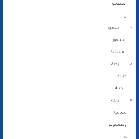
اسطنبو
ل
سهرة
البسفور
المسائية
رحلة
جزيرة
الاميرات
رحلة
سبانجا
ومعشوقي
ة