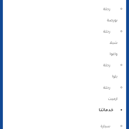
رحلة
بورصة
رحلة
شيلا
واغوا
رحلة
يلوا
رحلة
ازميت
خدماتنا
سيارة