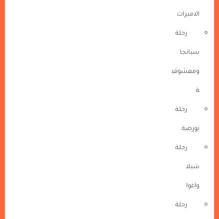
الاميرات
رحلة
سبانجا
ومعشوقي
ة
رحلة
بورصة
رحلة
شيلا
واغوا
رحلة