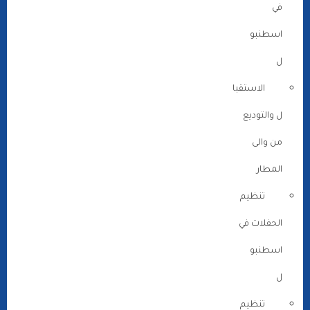
في
اسطنبو
ل
الاستقبا
ل والتوديع
من والى
المطار
تنظيم
الحفلات في
اسطنبو
ل
تنظيم