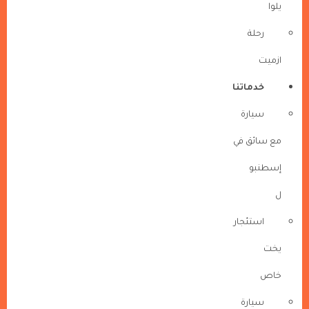
يلوا
رحلة
ازميت
خدماتنا
سيارة
مع سائق في
إسطنبو
ل
استئجار
يخت
خاص
سيارة