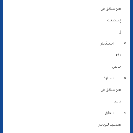
مع سائق في
إسطنبو
ل
استئجار
يخت
خاص
سيارة
مع سائق في
تركيا
شقق
فندقية للإيجار