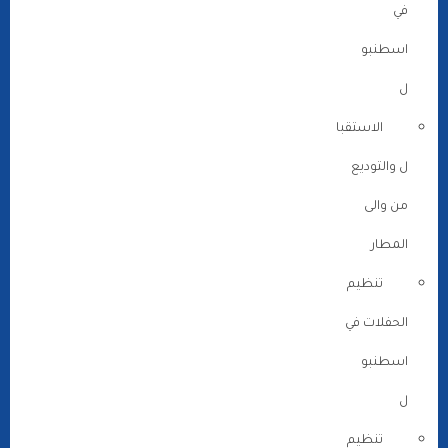
في
اسطنبو
ل
الاستقبا
ل والتوديع
من والى
المطار
تنظيم
الحفلات في
اسطنبو
ل
تنظيم