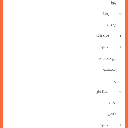
يلوا
رحلة
ازميت
خدماتنا
سيارة
مع سائق في
إسطنبو
ل
استئجار
يخت
خاص
سيارة