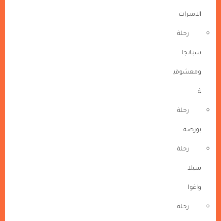
الاميرات
رحلة
سبانجا
ومعشوقي
ة
رحلة
بورصة
رحلة
شيلا
واغوا
رحلة