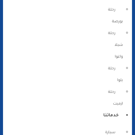
رحلة
بورصة
رحلة
شيلا
واغوا
رحلة
يلوا
رحلة
ازميت
خدماتنا
سيارة