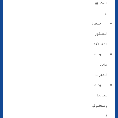
اسطنبو
ل
سهرة
البسفور
المسائية
رحلة
جزيرة
الاميرات
رحلة
سبانجا
ومعشوقي
ة