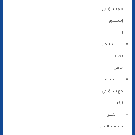
مع سائق في
إسطنبو
ل
استئجار
يخت
خاص
سيارة
مع سائق في
تركيا
شقق
فندقية للإيجار