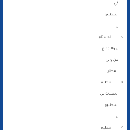
في
اسطنبو
ل
الاستقبا
ل والتوديع
من والى
المطار
تنظيم
الحفلات في
اسطنبو
ل
تنظيم