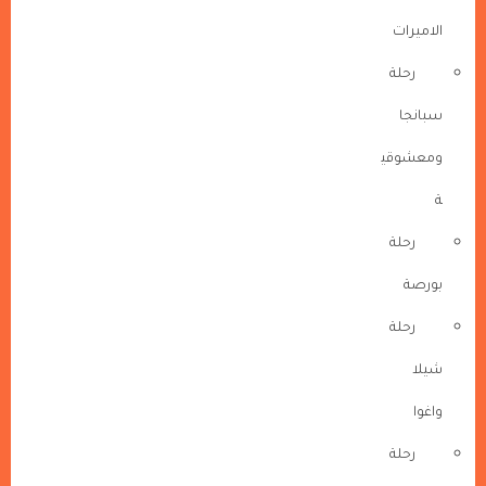
الاميرات
رحلة
سبانجا
ومعشوقي
ة
رحلة
بورصة
رحلة
شيلا
واغوا
رحلة