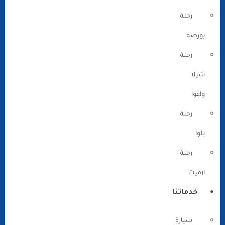
رحلة
بورصة
رحلة
شيلا
واغوا
رحلة
يلوا
رحلة
ازميت
خدماتنا
سيارة