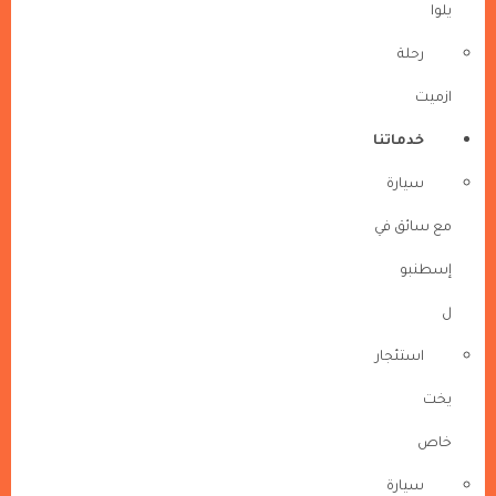
يلوا
رحلة
ازميت
خدماتنا
سيارة
مع سائق في
إسطنبو
ل
استئجار
يخت
خاص
سيارة