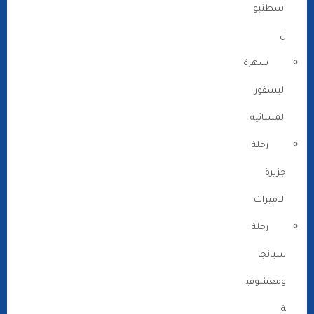
اسطنبو
ل
سهرة
البسفور
المسائية
رحلة
جزيرة
الاميرات
رحلة
سبانجا
ومعشوقي
ة