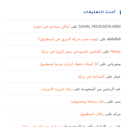
أحدث التعليقات
SAHAL HOUSSEIN ABDI
على
اماكن سياحية في انقرة
abdullah
على
كيفية تجنب حركة المرور في اسطنبول؟
Haney
على
الكنائس السبع في سفر الرؤيا في تركيا
سفرياتي
على
10 أشياء تدفعك لزيارة مدينة إسطنبول
عمار
على
السياحة في تركيا
عبد الرحمن من السعودية
على
رحلة جزيرة الاميرات
منى
على
رحلة سبانجا ومعشوقية
مرام
على
رحلات اسطنبول
علي، من الإمارات العربية المتحدة
على
سيارة مع سائق في تركيا