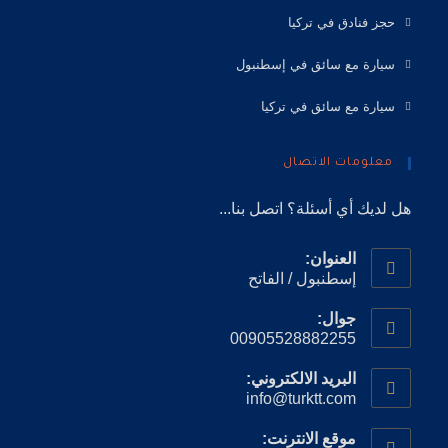
حجز فنادق في تركيا
سيارة مع سائق في إسطنبول
سيارة مع سائق في تركيا
معلومات الاتصال
هل لديك أي أسئلة؟ اتصل بنا...
العنوان:
إسطنبول / الفاتح
جوال:
00905528882255
البريد الالكتروني:
info@turktt.com
موقع الانترنت: