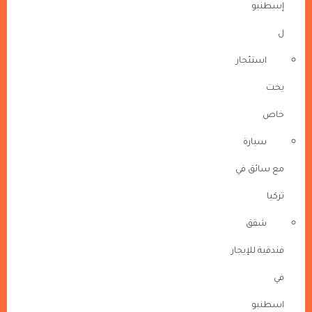
إسطنبو
ل
استئجار
يخت
خاص
سيارة
مع سائق في
تركيا
شقق
فندقية للإيجار
في
اسطنبو