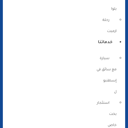
يلوا
رحلة
ازميت
خدماتنا
سيارة
مع سائق في
إسطنبو
ل
استئجار
يخت
خاص