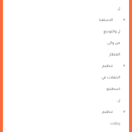
ل
الاستقبا
ل والتوديع
من والى
المطار
تنظيم
الحفلات في
اسطنبو
ل
تنظيم
رحلات