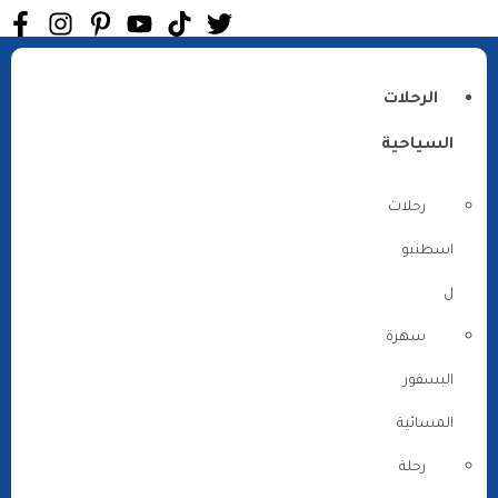
الرحلات
السياحية
رحلات
اسطنبو
ل
سهرة
البسفور
المسائية
رحلة