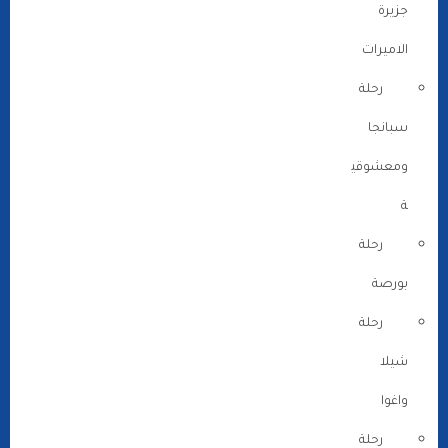
جزيرة
الاميرات
رحلة
سبانجا
ومعشوقي
ة
رحلة
بورصة
رحلة
شيلا
واغوا
رحلة