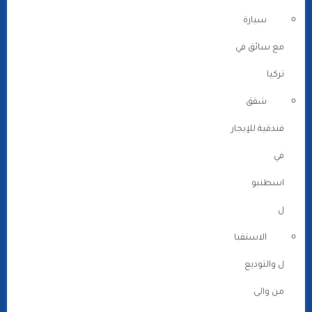
سيارة
مع سائق في
تركيا
شقق
فندقية للإيجار
في
اسطنبو
ل
الاستقبا
ل والتوديع
من والى