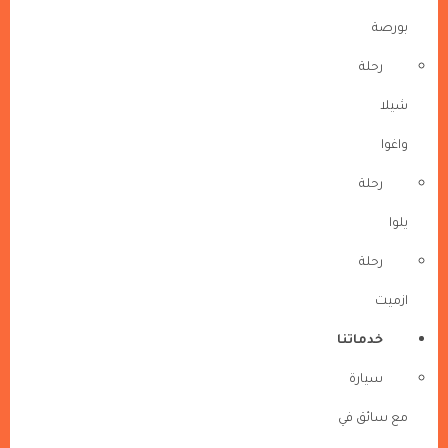
بورصة
رحلة
شيلا
واغوا
رحلة
يلوا
رحلة
ازميت
خدماتنا
سيارة
مع سائق في