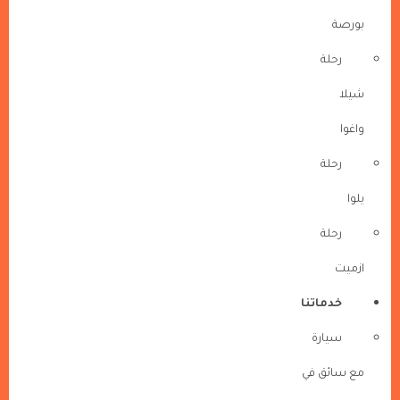
بورصة
رحلة
شيلا
واغوا
رحلة
يلوا
رحلة
ازميت
خدماتنا
سيارة
مع سائق في