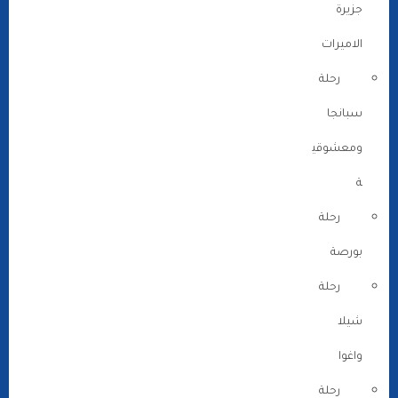
جزيرة
الاميرات
رحلة
سبانجا
ومعشوقي
ة
رحلة
بورصة
رحلة
شيلا
واغوا
رحلة