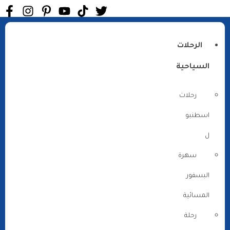
الرحلات
السياحية
رحلات
اسطنبو
ل
سهرة
البسفور
المسائية
رحلة