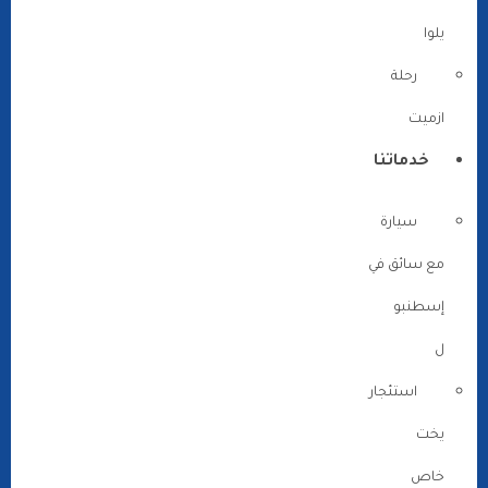
يلوا
رحلة
ازميت
خدماتنا
سيارة
مع سائق في
إسطنبو
ل
استئجار
يخت
خاص