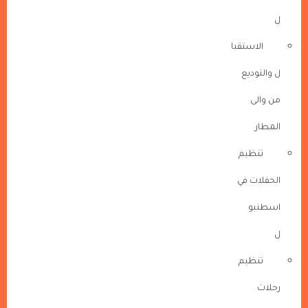
ل
الاستقبا
ل والتوديع
من والى
المطار
تنظيم
الحفلات في
اسطنبو
ل
تنظيم
رحلات