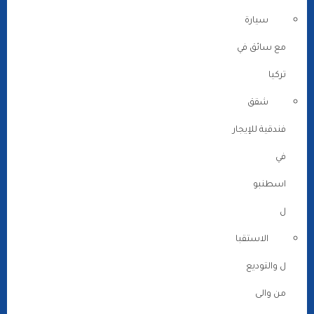
سيارة
مع سائق في
تركيا
شقق
فندقية للإيجار
في
اسطنبو
ل
الاستقبا
ل والتوديع
من والى