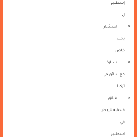
إسطنبو
ل
استئجار
يخت
خاص
سيارة
مع سائق في
تركيا
شقق
فندقية للإيجار
في
اسطنبو