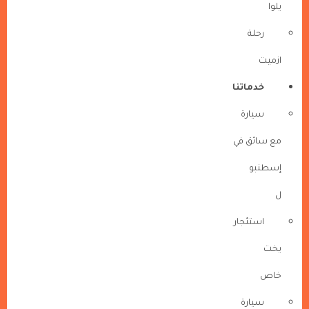
يلوا
رحلة
ازميت
خدماتنا
سيارة
مع سائق في
إسطنبو
ل
استئجار
يخت
خاص
سيارة