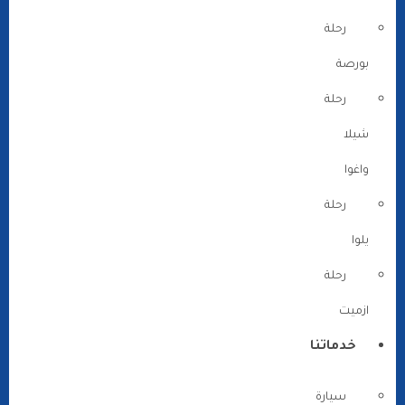
رحلة
بورصة
رحلة
شيلا
واغوا
رحلة
يلوا
رحلة
ازميت
خدماتنا
سيارة