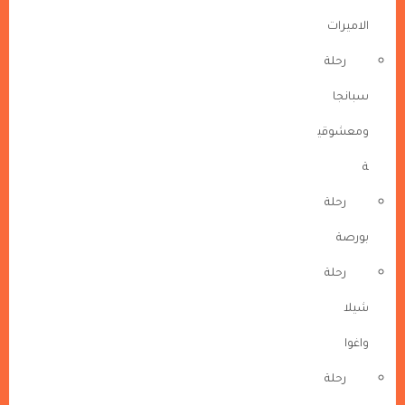
الاميرات
رحلة
سبانجا
ومعشوقي
ة
رحلة
بورصة
رحلة
شيلا
واغوا
رحلة