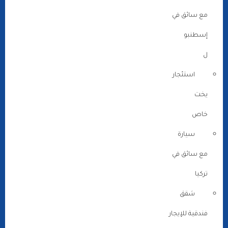
مع سائق في
إسطنبو
ل
استئجار
يخت
خاص
سيارة
مع سائق في
تركيا
شقق
فندقية للإيجار