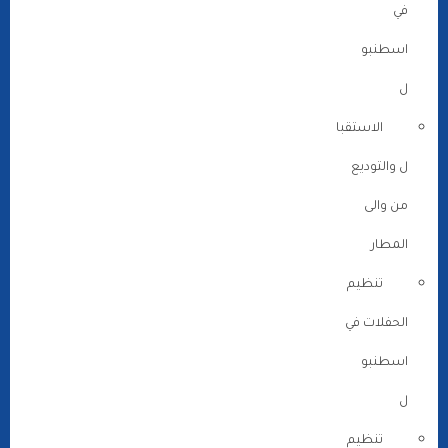
في
اسطنبو
ل
الاستقبا
ل والتوديع
من والى
المطار
تنظيم
الحفلات في
اسطنبو
ل
تنظيم