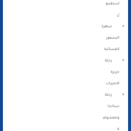
اسطنبو
ل
سهرة
البسفور
المسائية
رحلة
جزيرة
الاميرات
رحلة
سبانجا
ومعشوقي
ة