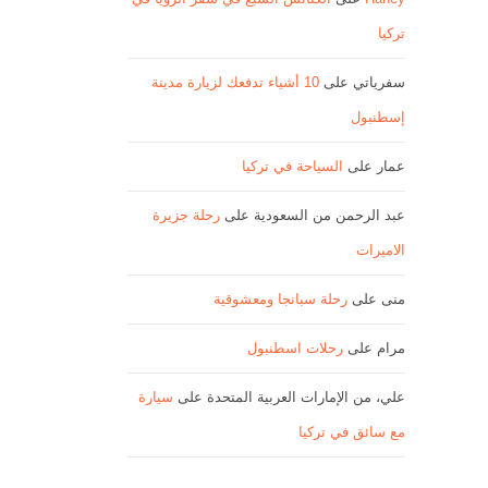
تركيا
سفرياتي
على
10 أشياء تدفعك لزيارة مدينة
إسطنبول
عمار
على
السياحة في تركيا
عبد الرحمن من السعودية
على
رحلة جزيرة
الاميرات
منى
على
رحلة سبانجا ومعشوقية
مرام
على
رحلات اسطنبول
علي، من الإمارات العربية المتحدة
على
سيارة
مع سائق في تركيا