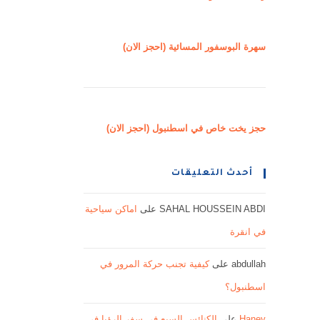
سهرة البوسفور المسائية (احجز الان)
حجز يخت خاص في اسطنبول (احجز الان)
أحدث التعليقات
SAHAL HOUSSEIN ABDI
على
اماكن سياحية
في انقرة
abdullah
على
كيفية تجنب حركة المرور في
اسطنبول؟
Haney
على
الكنائس السبع في سفر الرؤيا في