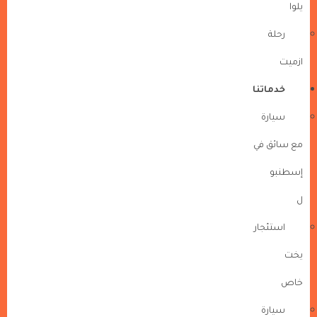
يلوا
رحلة
ازميت
خدماتنا
سيارة
مع سائق في
إسطنبو
ل
استئجار
يخت
خاص
سيارة