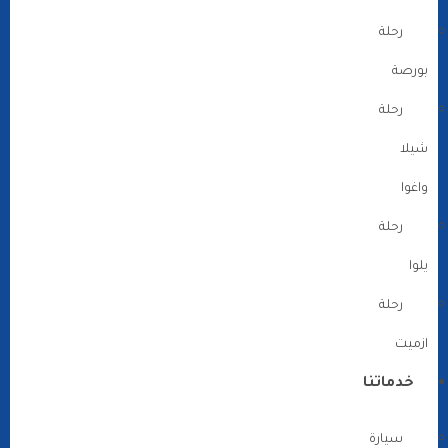
رحلة
بورصة
رحلة
شيلا
واغوا
رحلة
يلوا
رحلة
ازميت
خدماتنا
سيارة