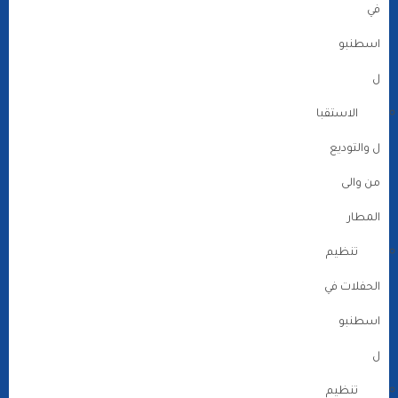
في
اسطنبو
ل
الاستقبا
ل والتوديع
من والى
المطار
تنظيم
الحفلات في
اسطنبو
ل
تنظيم