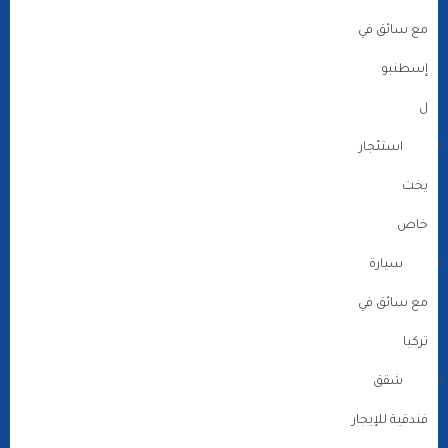
مع سائق في
إسطنبو
ل
استئجار
يخت
خاص
سيارة
مع سائق في
تركيا
شقق
فندقية للإيجار