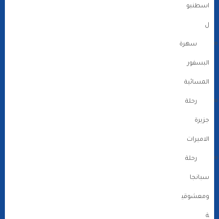
اسطنبو
ل
سهرة
البسفور
المسائية
رحلة
جزيرة
الاميرات
رحلة
سبانجا
ومعشوقي
ة