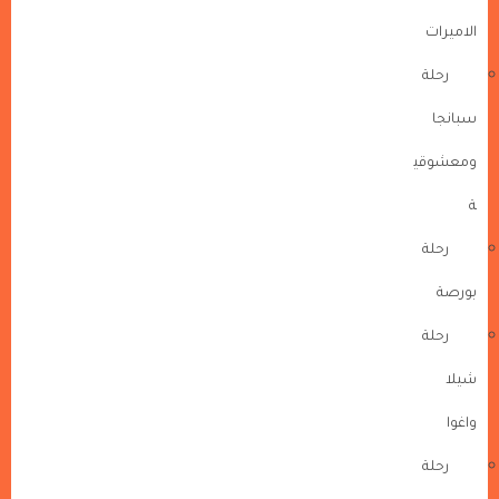
الاميرات
رحلة
سبانجا
ومعشوقي
ة
رحلة
بورصة
رحلة
شيلا
واغوا
رحلة