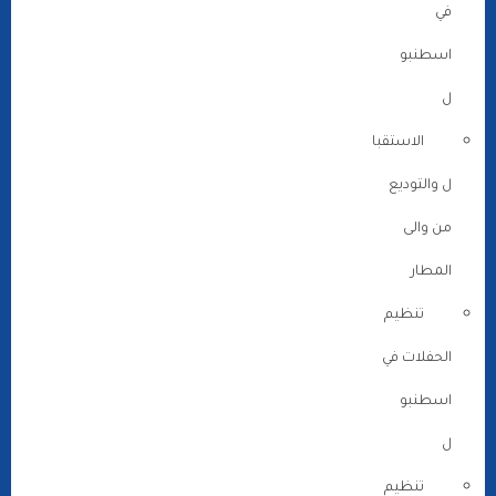
في
اسطنبو
ل
الاستقبا
ل والتوديع
من والى
المطار
تنظيم
الحفلات في
اسطنبو
ل
تنظيم