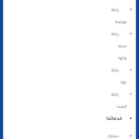
رحلة
بورصة
رحلة
شيلا
واغوا
رحلة
يلوا
رحلة
ازميت
خدماتنا
سيارة