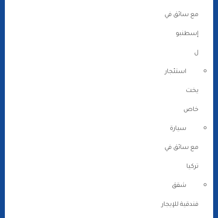
مع سائق في
إسطنبو
ل
استئجار
يخت
خاص
سيارة
مع سائق في
تركيا
شقق
فندقية للإيجار