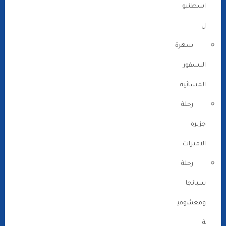
اسطنبو
ل
سهرة
البسفور
المسائية
رحلة
جزيرة
الاميرات
رحلة
سبانجا
ومعشوقي
ة