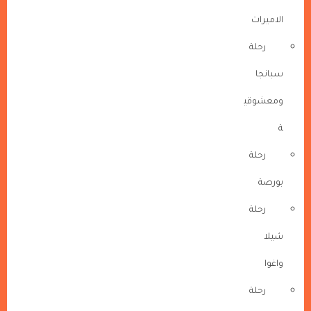
الاميرات
رحلة
سبانجا
ومعشوقي
ة
رحلة
بورصة
رحلة
شيلا
واغوا
رحلة