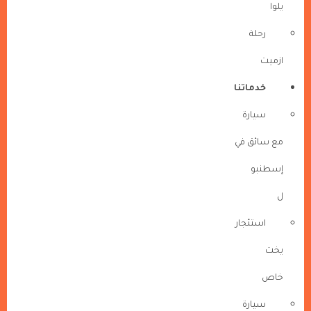
يلوا
رحلة
ازميت
خدماتنا
سيارة
مع سائق في
إسطنبو
ل
استئجار
يخت
خاص
سيارة