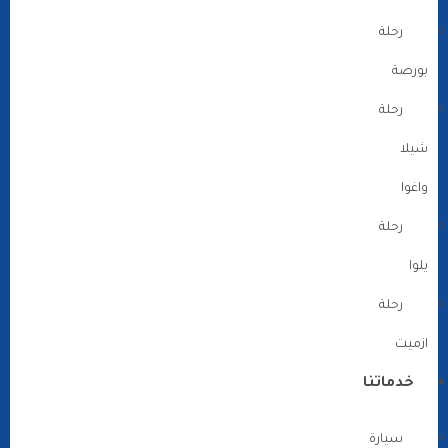
رحلة
بورصة
رحلة
شيلا
واغوا
رحلة
يلوا
رحلة
ازميت
خدماتنا
سيارة