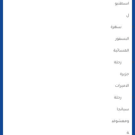
اسطنبو
ل
سهرة
البسفور
المسائية
رحلة
جزيرة
الاميرات
رحلة
سبانجا
ومعشوقي
ة