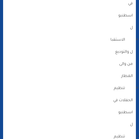
في
اسطنبو
ل
الاستقبا
ل والتوديع
من والى
المطار
تنظيم
الحفلات في
اسطنبو
ل
تنظيم