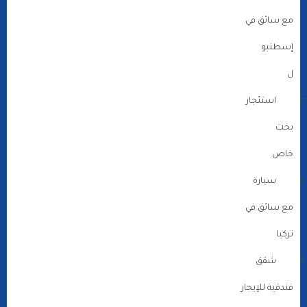
مع سائق في
إسطنبو
ل
استئجار
يخت
خاص
سيارة
مع سائق في
تركيا
شقق
فندقية للإيجار