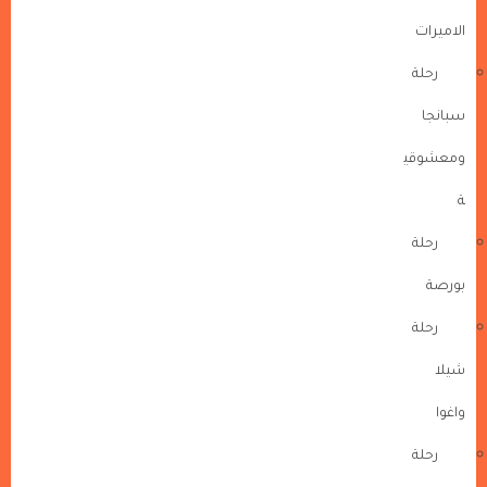
الاميرات
رحلة
سبانجا
ومعشوقي
ة
رحلة
بورصة
رحلة
شيلا
واغوا
رحلة