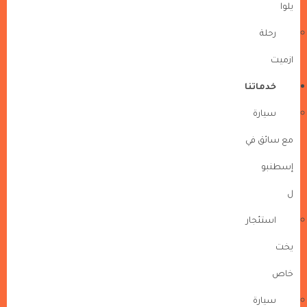
يلوا
رحلة
ازميت
خدماتنا
سيارة
مع سائق في
إسطنبو
ل
استئجار
يخت
خاص
سيارة