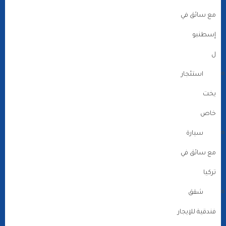
مع سائق في
إسطنبو
ل
استئجار
يخت
خاص
سيارة
مع سائق في
تركيا
شقق
فندقية للإيجار