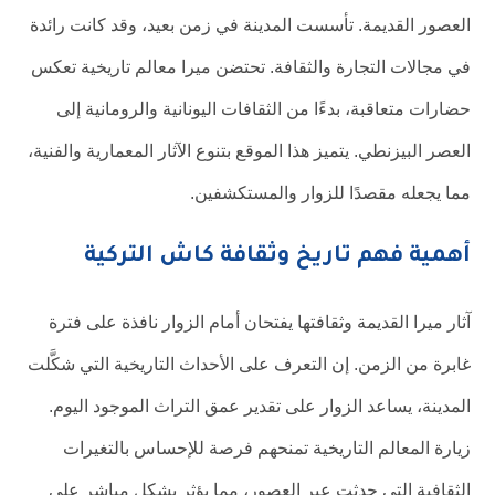
العصور القديمة. تأسست المدينة في زمن بعيد، وقد كانت رائدة
في مجالات التجارة والثقافة. تحتضن ميرا معالم تاريخية تعكس
حضارات متعاقبة، بدءًا من الثقافات اليونانية والرومانية إلى
العصر البيزنطي. يتميز هذا الموقع بتنوع الآثار المعمارية والفنية،
مما يجعله مقصدًا للزوار والمستكشفين.
أهمية فهم تاريخ وثقافة كاش التركية
آثار ميرا القديمة وثقافتها يفتحان أمام الزوار نافذة على فترة
غابرة من الزمن. إن التعرف على الأحداث التاريخية التي شكَّلت
المدينة، يساعد الزوار على تقدير عمق التراث الموجود اليوم.
زيارة المعالم التاريخية تمنحهم فرصة للإحساس بالتغيرات
الثقافية التي حدثت عبر العصور، مما يؤثر بشكل مباشر على