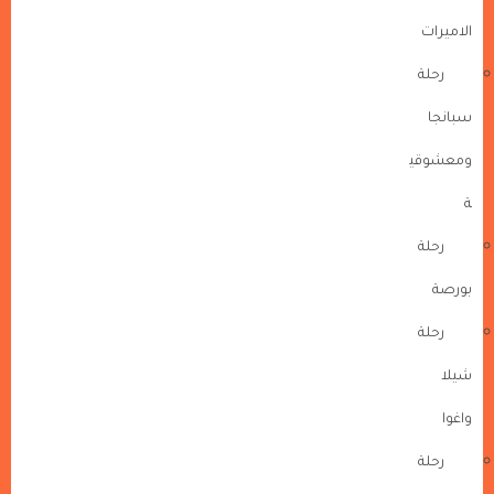
الاميرات
رحلة
سبانجا
ومعشوقي
ة
رحلة
بورصة
رحلة
شيلا
واغوا
رحلة