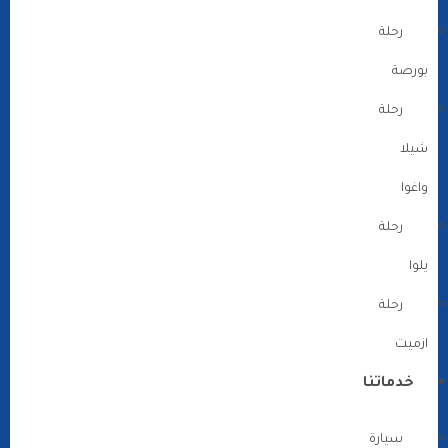
رحلة
بورصة
رحلة
شيلا
واغوا
رحلة
يلوا
رحلة
ازميت
خدماتنا
سيارة