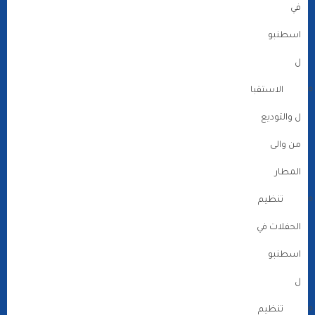
في
اسطنبو
ل
الاستقبا
ل والتوديع
من والى
المطار
تنظيم
الحفلات في
اسطنبو
ل
تنظيم