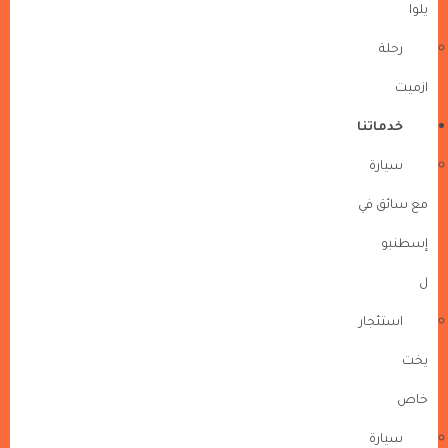
يلوا
رحلة
ازميت
خدماتنا
سيارة
مع سائق في
إسطنبو
ل
استئجار
يخت
خاص
سيارة