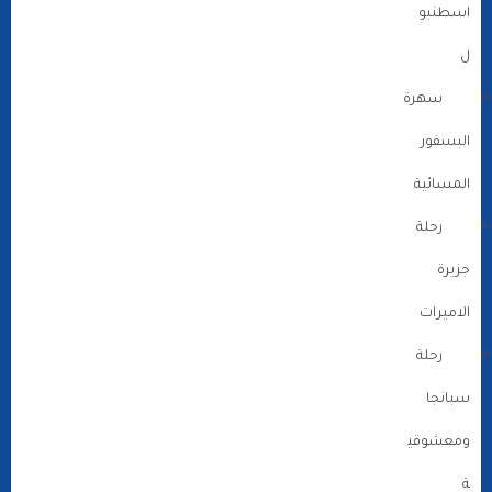
اسطنبو
ل
سهرة
البسفور
المسائية
رحلة
جزيرة
الاميرات
رحلة
سبانجا
ومعشوقي
ة