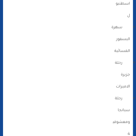
اسطنبو
ل
سهرة
البسفور
المسائية
رحلة
جزيرة
الاميرات
رحلة
سبانجا
ومعشوقي
ة