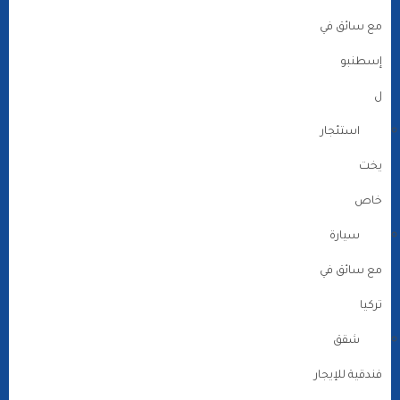
مع سائق في
إسطنبو
ل
استئجار
يخت
خاص
سيارة
مع سائق في
تركيا
شقق
فندقية للإيجار