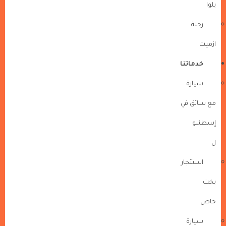
يلوا
رحلة
ازميت
خدماتنا
سيارة
مع سائق في
إسطنبو
ل
استئجار
يخت
خاص
سيارة