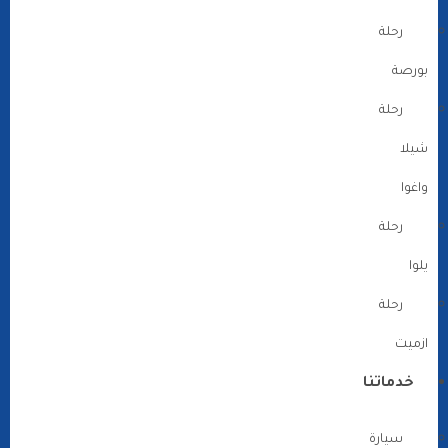
رحلة
بورصة
رحلة
شيلا
واغوا
رحلة
يلوا
رحلة
ازميت
خدماتنا
سيارة