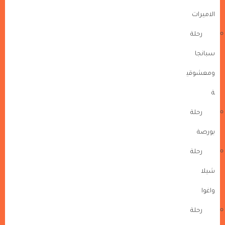
الاميرات
رحلة
سبانجا
ومعشوقي
ة
رحلة
بورصة
رحلة
شيلا
واغوا
رحلة