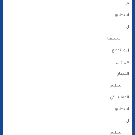
في
اسطنبو
ل
الاستقبا
ل والتوديع
من والى
المطار
تنظيم
الحفلات في
اسطنبو
ل
تنظيم