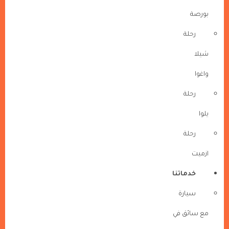
بورصة
رحلة
شيلا
واغوا
رحلة
يلوا
رحلة
ازميت
خدماتنا
سيارة
مع سائق في