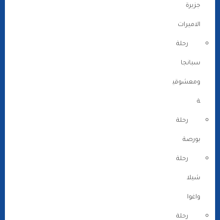
جزيرة
الاميرات
رحلة
سبانجا
ومعشوقي
ة
رحلة
بورصة
رحلة
شيلا
واغوا
رحلة