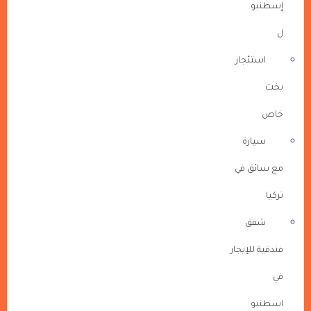
إسطنبو
ل
استئجار
يخت
خاص
سيارة
مع سائق في
تركيا
شقق
فندقية للإيجار
في
اسطنبو