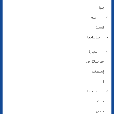
يلوا
رحلة
ازميت
خدماتنا
سيارة
مع سائق في
إسطنبو
ل
استئجار
يخت
خاص