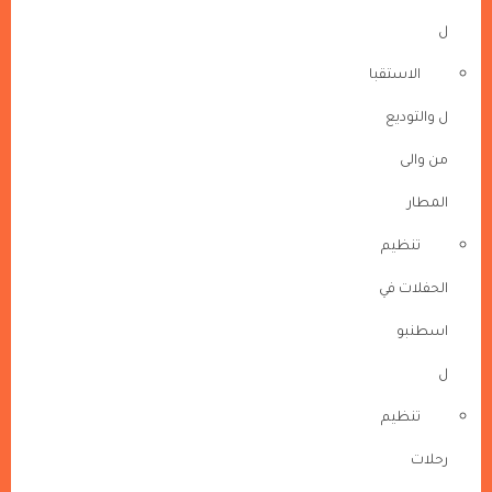
ل
الاستقبا
ل والتوديع
من والى
المطار
تنظيم
الحفلات في
اسطنبو
ل
تنظيم
رحلات