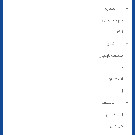
سيارة
مع سائق في
تركيا
شقق
فندقية للإيجار
في
اسطنبو
ل
الاستقبا
ل والتوديع
من والى