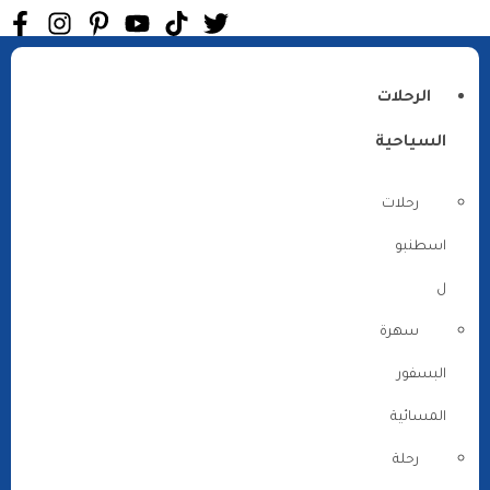
الرحلات
السياحية
رحلات
اسطنبو
ل
سهرة
البسفور
المسائية
رحلة