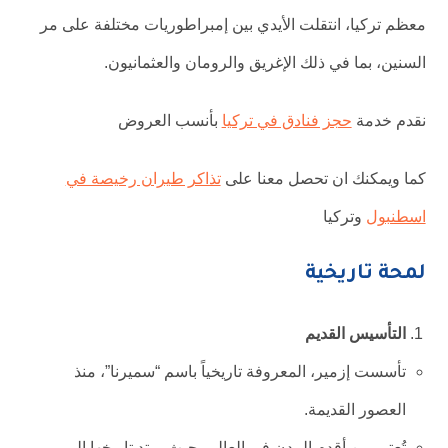
معظم تركيا، انتقلت الأيدي بين إمبراطوريات مختلفة على مر
السنين، بما في ذلك الإغريق والرومان والعثمانيون.
نقدم خدمة
حجز فنادق في تركيا
بأنسب العروض
كما ويمكنك ان تحصل معنا على
تذاكر طيران رخيصة في
اسطنبول
وتركيا
لمحة تاريخية
التأسيس القديم
تأسست إزمير، المعروفة تاريخياً باسم “سميرنا”، منذ
العصور القديمة.
تُعتبر من أقدم المدن في العالم، حيث يمتد تاريخها إلى