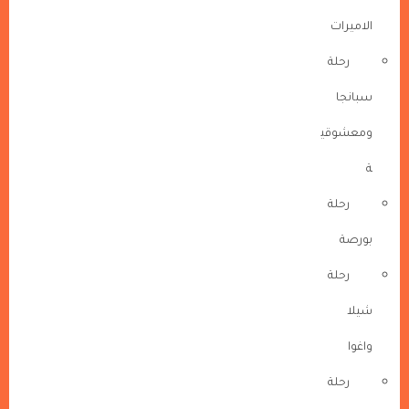
الاميرات
رحلة
سبانجا
ومعشوقي
ة
رحلة
بورصة
رحلة
شيلا
واغوا
رحلة