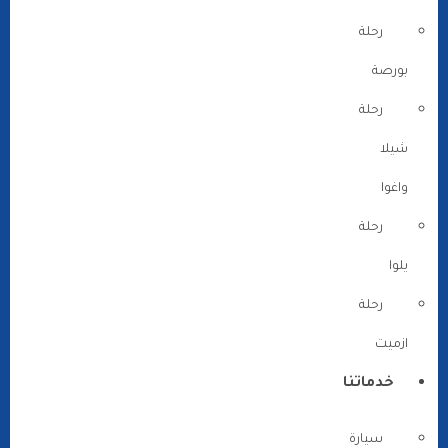
رحلة
بورصة
رحلة
شيلا
واغوا
رحلة
يلوا
رحلة
ازميت
خدماتنا
سيارة