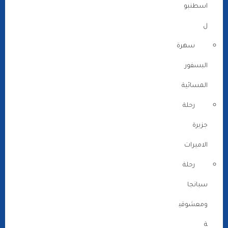
اسطنبو
ل
سهرة
البسفور
المسائية
رحلة
جزيرة
الاميرات
رحلة
سبانجا
ومعشوقي
ة