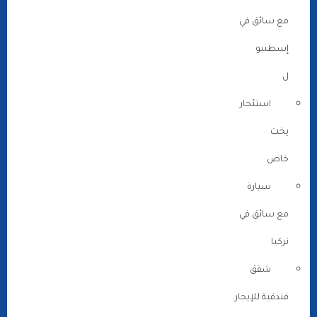
مع سائق في
إسطنبو
ل
استئجار
يخت
خاص
سيارة
مع سائق في
تركيا
شقق
فندقية للإيجار