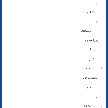
في
اسطنبو
ل
الاستقبا
ل والتوديع
من والى
المطار
تنظيم
الحفلات في
اسطنبو
ل
تنظيم