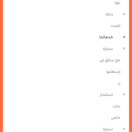
يلوا
رحلة
ازميت
خدماتنا
سيارة
مع سائق في
إسطنبو
ل
استئجار
يخت
خاص
سيارة