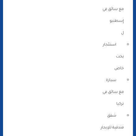
مع سائق في
إسطنبو
ل
استئجار
يخت
خاص
سيارة
مع سائق في
تركيا
شقق
فندقية للإيجار