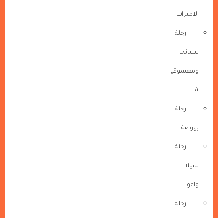
الاميرات
رحلة
سبانجا
ومعشوقي
ة
رحلة
بورصة
رحلة
شيلا
واغوا
رحلة