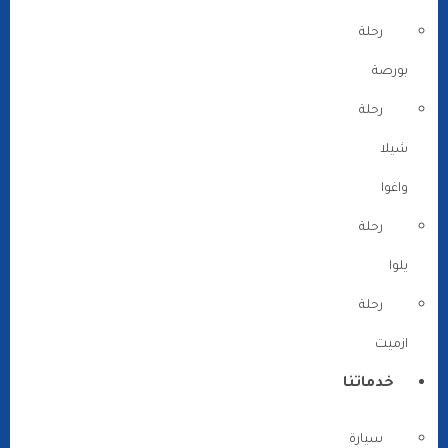
رحلة
بورصة
رحلة
شيلا
واغوا
رحلة
يلوا
رحلة
ازميت
خدماتنا
سيارة