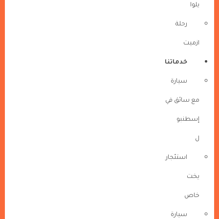
يلوا
رحلة
ازميت
خدماتنا
سيارة
مع سائق في
إسطنبو
ل
استئجار
يخت
خاص
سيارة