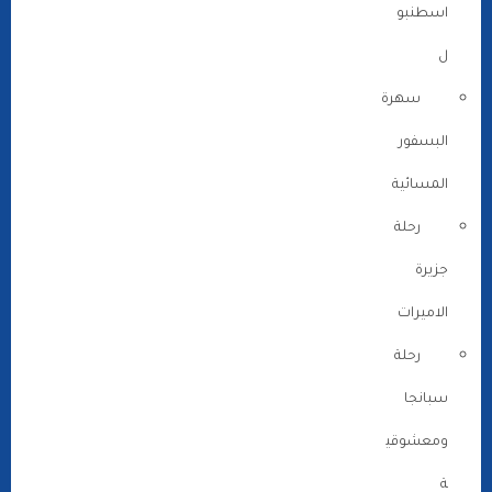
اسطنبو
ل
سهرة
البسفور
المسائية
رحلة
جزيرة
الاميرات
رحلة
سبانجا
ومعشوقي
ة