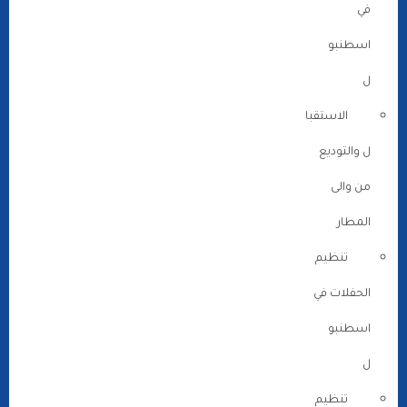
في
اسطنبو
ل
الاستقبا
ل والتوديع
من والى
المطار
تنظيم
الحفلات في
اسطنبو
ل
تنظيم