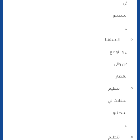
في
اسطنبو
ل
الاستقبا
ل والتوديع
من والى
المطار
تنظيم
الحفلات في
اسطنبو
ل
تنظيم