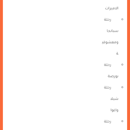
الاميرات
رحلة
سبانجا
ومعشوقي
ة
رحلة
بورصة
رحلة
شيلا
واغوا
رحلة