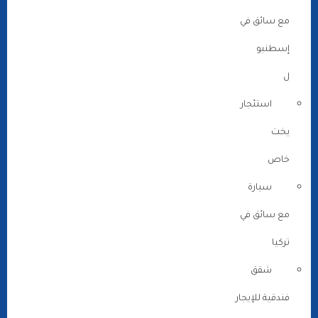
مع سائق في
إسطنبو
ل
استئجار
يخت
خاص
سيارة
مع سائق في
تركيا
شقق
فندقية للإيجار