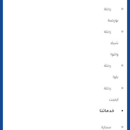
رحلة
بورصة
رحلة
شيلا
واغوا
رحلة
يلوا
رحلة
ازميت
خدماتنا
سيارة