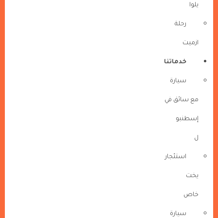
يلوا
رحلة
ازميت
خدماتنا
سيارة
مع سائق في
إسطنبو
ل
استئجار
يخت
خاص
سيارة