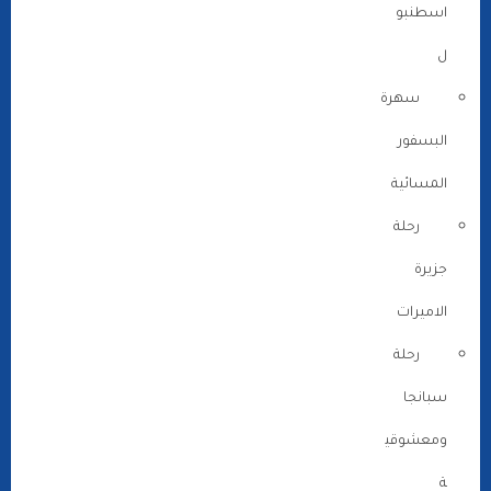
اسطنبو
ل
سهرة
البسفور
المسائية
رحلة
جزيرة
الاميرات
رحلة
سبانجا
ومعشوقي
ة