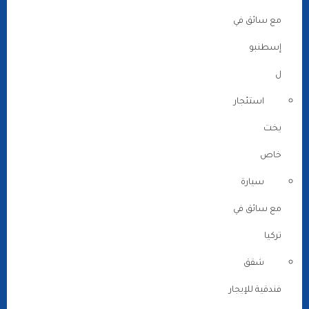
مع سائق في
إسطنبو
ل
استئجار
يخت
خاص
سيارة
مع سائق في
تركيا
شقق
فندقية للإيجار