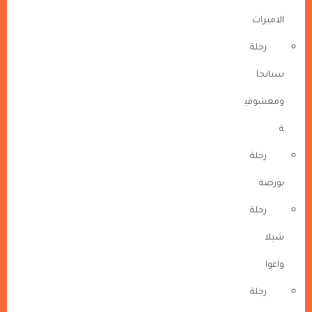
الاميرات
رحلة
سبانجا
ومعشوقي
ة
رحلة
بورصة
رحلة
شيلا
واغوا
رحلة