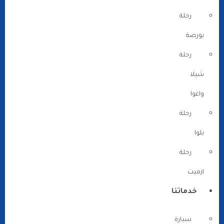
رحلة
بورصة
رحلة
شيلا
واغوا
رحلة
يلوا
رحلة
ازميت
خدماتنا
سيارة