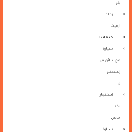
يلوا
رحلة
ازميت
خدماتنا
سيارة
مع سائق في
إسطنبو
ل
استئجار
يخت
خاص
سيارة