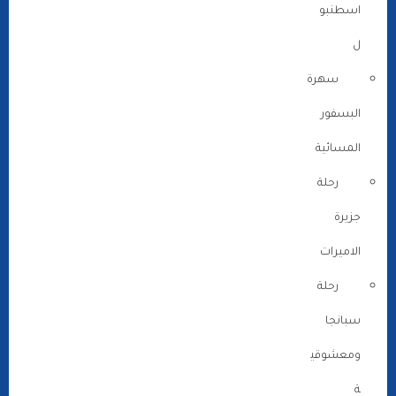
اسطنبو
ل
سهرة
البسفور
المسائية
رحلة
جزيرة
الاميرات
رحلة
سبانجا
ومعشوقي
ة