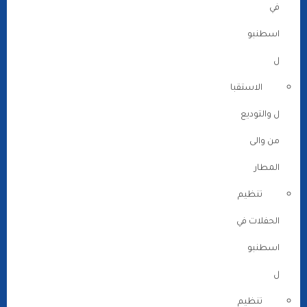
في
اسطنبو
ل
الاستقبا
ل والتوديع
من والى
المطار
تنظيم
الحفلات في
اسطنبو
ل
تنظيم