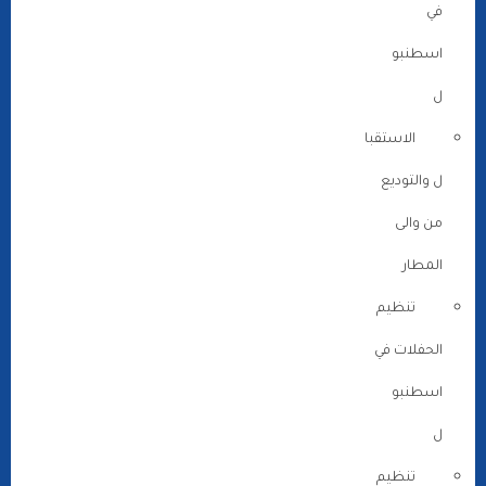
في
اسطنبو
ل
الاستقبا
ل والتوديع
من والى
المطار
تنظيم
الحفلات في
اسطنبو
ل
تنظيم