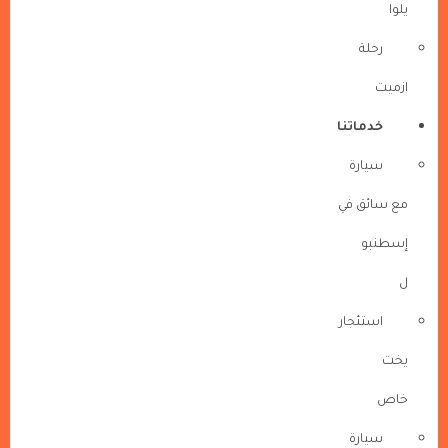
يلوا
رحلة
ازميت
خدماتنا
سيارة
مع سائق في
إسطنبو
ل
استئجار
يخت
خاص
سيارة