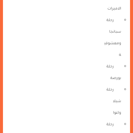
الاميرات
رحلة
سبانجا
ومعشوقي
ة
رحلة
بورصة
رحلة
شيلا
واغوا
رحلة