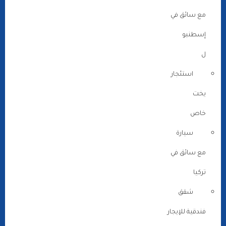
مع سائق في
إسطنبو
ل
استئجار
يخت
خاص
سيارة
مع سائق في
تركيا
شقق
فندقية للإيجار