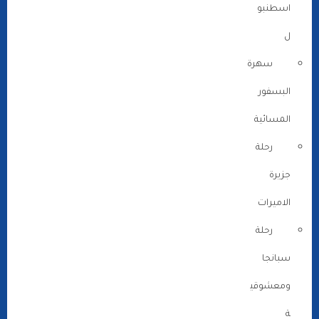
اسطنبو
ل
سهرة
البسفور
المسائية
رحلة
جزيرة
الاميرات
رحلة
سبانجا
ومعشوقي
ة