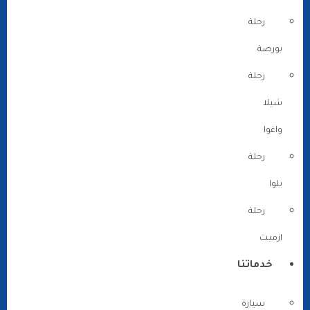
رحلة
بورصة
رحلة
شيلا
واغوا
رحلة
يلوا
رحلة
ازميت
خدماتنا
سيارة