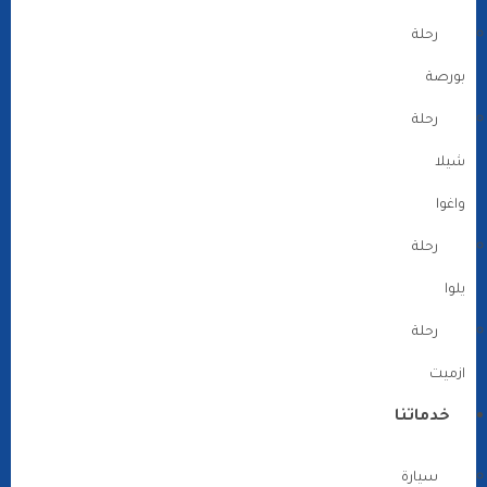
رحلة
بورصة
رحلة
شيلا
واغوا
رحلة
يلوا
رحلة
ازميت
خدماتنا
سيارة