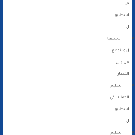
في
اسطنبو
ل
الاستقبا
ل والتوديع
من والى
المطار
تنظيم
الحفلات في
اسطنبو
ل
تنظيم