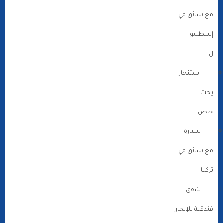
مع سائق في
إسطنبو
ل
استئجار
يخت
خاص
سيارة
مع سائق في
تركيا
شقق
فندقية للإيجار