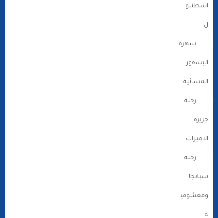
اسطنبو
ل
سهرة
البسفور
المسائية
رحلة
جزيرة
الاميرات
رحلة
سبانجا
ومعشوقي
ة