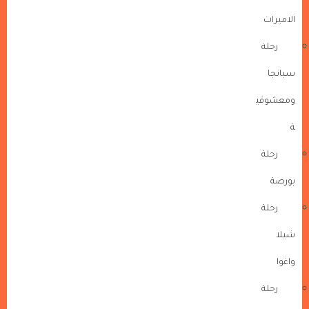
الاميرات
رحلة
سبانجا
ومعشوقي
ة
رحلة
بورصة
رحلة
شيلا
واغوا
رحلة