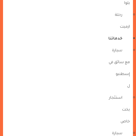
يلوا
رحلة
ازميت
خدماتنا
سيارة
مع سائق في
إسطنبو
ل
استئجار
يخت
خاص
سيارة