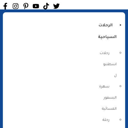
الرحلات
السياحية
رحلات
اسطنبو
ل
سهرة
البسفور
المسائية
رحلة