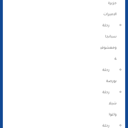
جزيرة
الاميرات
رحلة
سبانجا
ومعشوقي
ة
رحلة
بورصة
رحلة
شيلا
واغوا
رحلة