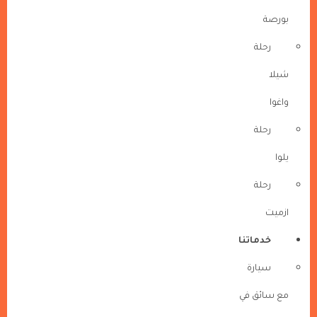
بورصة
رحلة
شيلا
واغوا
رحلة
يلوا
رحلة
ازميت
خدماتنا
سيارة
مع سائق في