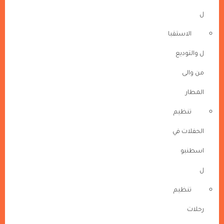
ل
الاستقبا
ل والتوديع
من والى
المطار
تنظيم
الحفلات في
اسطنبو
ل
تنظيم
رحلات