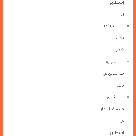
إسطنبو
ل
استئجار
يخت
خاص
سيارة
مع سائق في
تركيا
شقق
فندقية للإيجار
في
اسطنبو