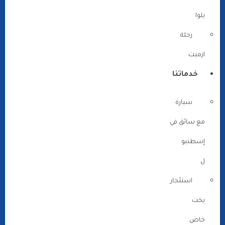
يلوا
رحلة
ازميت
خدماتنا
سيارة
مع سائق في
إسطنبو
ل
استئجار
يخت
خاص