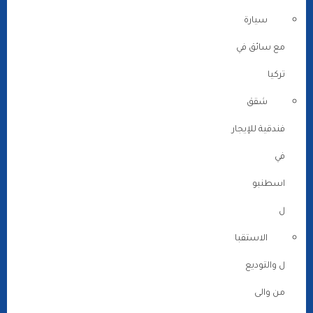
سيارة
مع سائق في
تركيا
شقق
فندقية للإيجار
في
اسطنبو
ل
الاستقبا
ل والتوديع
من والى