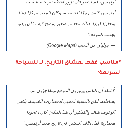
أرتميس، فستشعر أنك تزور لحظة تاريخية عظيمة.
أرتميس كانت رمزًا للخصوبة، وكان المعبد مركزًا دينيًا
وتجاريًا كبيرًا. هناك مجسم صغير يوضح كيف كان يبدو،
بجانب الموقع.”
—
جوليان من ألمانيا
(Google Maps)
“مناسب فقط لعشاق التاريخ، لا للسياحة
السريعة”
“أعتقد أن الناس يزورون الموقع ويتفاجؤون من
بساطته، لكن بالنسبة لمحبي الحضارات القديمة، يكفي
الوقوف هناك والتفكير أن هذا المكان كان أعجوبة
معمارية قبل آلاف السنين في تاريخ معبد أرتميس.”