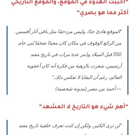
“أحببت الهدوء في الموقع، والموقع التاريخي
أكثر مما هو بصري”
“الموقع هادئ جدًا، وليس مزدحمًا مثل باقي آثار أفسس.
من الرائع الوقوف في مكان كان معبدًا ضخمًا بُني عام
550 قبل الميلاد ودُمر عدة مرات في تاريخ معبد
أرتميس. شعرت بالرهبة من فكرة أنه كان أعجوبة
العالم، رغم أن البقايا لا تعكس ذلك.”
—
أحمد من مصر
(مدونة شخصية)
“أهم شيء هو التاريخ لا المشهد”
“لن ترى الكثير، ولكن إن كنت تعرف خلفية تاريخ معبد