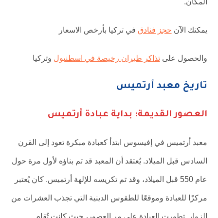
المكان.
يمكنك الآن
حجز فنادق
في تركيا بأرخص الاسعار
والحصول على
تذاكر طيران رخيصة في اسطنبول
وتركيا
تاريخ معبد أرتميس
العصور القديمة: بداية عبادة أرتميس
معبد أرتميس في إفيسوس ابتدأ كعبادة مبكرة تعود إلى القرن
السادس قبل الميلاد. يُعتقد أن المعبد قد تم بناؤه لأول مرة حول
عام 550 قبل الميلاد، وقد تم تكريسه للإلهة أرتميس. كان يُعتبر
مركزًا للعبادة وموقعًا للطقوس الدينية التي تجذب العشرات من
الزوار. تطورت العبادة على مر العصور، حيث كانت تُقام