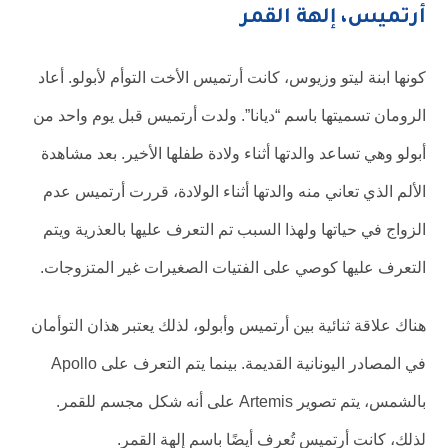
أرتميس، إلهة القمر
كونها ابنة ليتو وزيوس، كانت أرتميس الأخت التوأم لأبولو. أعاد
الرومان تسميتها باسم “ديانا”. ولدت أرتميس قبل يوم واحد من
أبولو وهي تساعد والدتها أثناء ولادة طفلها الأخير. بعد مشاهدة
الألم الذي تعاني منه والدتها أثناء الولادة، قررت أرتميس عدم
الزواج في حياتها ولهذا السبب تم التعرف عليها بالعذرية ويتم
التعرف عليها كوصي على الفتيات الصغيرات غير المتزوجات.
هناك علاقة ثنائية بين أرتميس وأبولو، لذلك يعتبر هذان التوأمان
في المصادر اليونانية القديمة. بينما يتم التعرف على Apollo
بالشمس، يتم تصوير Artemis على أنه شكل مجسم للقمر.
لذلك، كانت أرتميس تُعرف أيضًا باسم إلهة القمر.