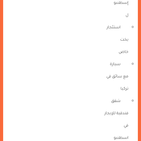
إسطنبو
ل
استئجار
يخت
خاص
سيارة
مع سائق في
تركيا
شقق
فندقية للإيجار
في
اسطنبو