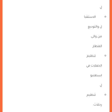
ل
الاستقبا
ل والتوديع
من والى
المطار
تنظيم
الحفلات في
اسطنبو
ل
تنظيم
رحلات