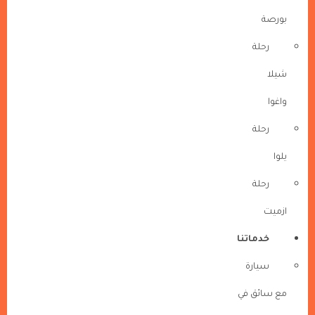
بورصة
رحلة
شيلا
واغوا
رحلة
يلوا
رحلة
ازميت
خدماتنا
سيارة
مع سائق في