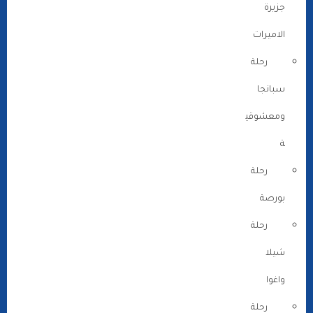
جزيرة
الاميرات
رحلة
سبانجا
ومعشوقي
ة
رحلة
بورصة
رحلة
شيلا
واغوا
رحلة