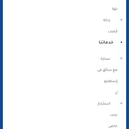
يلوا
رحلة
ازميت
خدماتنا
سيارة
مع سائق في
إسطنبو
ل
استئجار
يخت
خاص