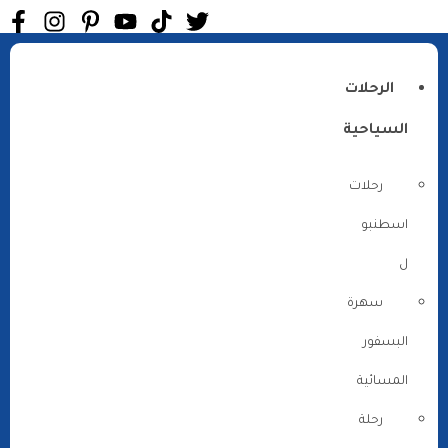
الرحلات
السياحية
رحلات
اسطنبو
ل
سهرة
البسفور
المسائية
رحلة