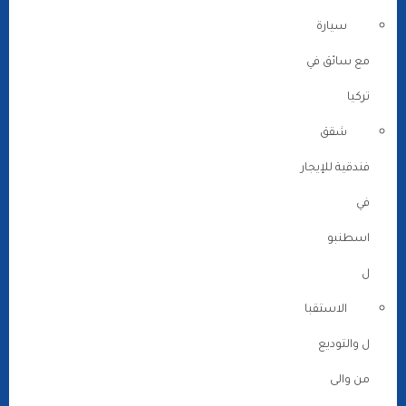
سيارة
مع سائق في
تركيا
شقق
فندقية للإيجار
في
اسطنبو
ل
الاستقبا
ل والتوديع
من والى