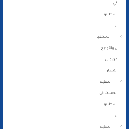
في
اسطنبو
ل
الاستقبا
ل والتوديع
من والى
المطار
تنظيم
الحفلات في
اسطنبو
ل
تنظيم