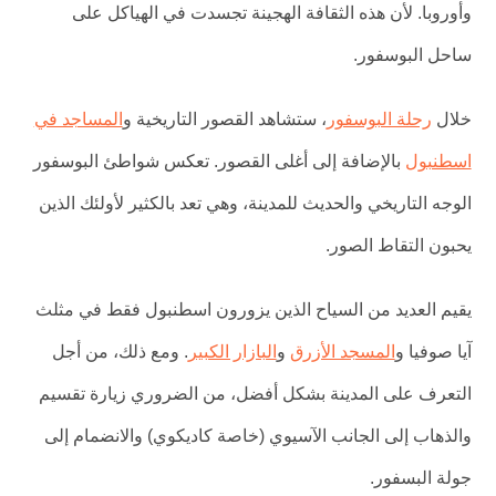
وأوروبا. لأن هذه الثقافة الهجينة تجسدت في الهياكل على
ساحل البوسفور.
خلال
رحلة البوسفور
، ستشاهد القصور التاريخية و
المساجد في
اسطنبول
بالإضافة إلى أغلى القصور. تعكس شواطئ البوسفور
الوجه التاريخي والحديث للمدينة، وهي تعد بالكثير لأولئك الذين
يحبون التقاط الصور.
يقيم العديد من السياح الذين يزورون اسطنبول فقط في مثلث
آيا صوفيا و
المسجد الأزرق
و
البازار الكبير
. ومع ذلك، من أجل
التعرف على المدينة بشكل أفضل، من الضروري زيارة تقسيم
والذهاب إلى الجانب الآسيوي (خاصة كاديكوي) والانضمام إلى
جولة البسفور.