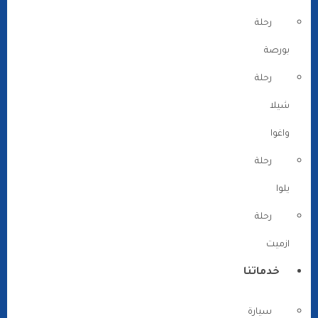
رحلة
بورصة
رحلة
شيلا
واغوا
رحلة
يلوا
رحلة
ازميت
خدماتنا
سيارة