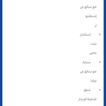
مع سائق في
إسطنبو
ل
استئجار
يخت
خاص
سيارة
مع سائق في
تركيا
شقق
فندقية للإيجار