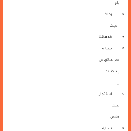
يلوا
رحلة
ازميت
خدماتنا
سيارة
مع سائق في
إسطنبو
ل
استئجار
يخت
خاص
سيارة