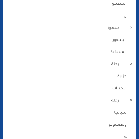
اسطنبو
ل
سهرة
البسفور
المسائية
رحلة
جزيرة
الاميرات
رحلة
سبانجا
ومعشوقي
ة