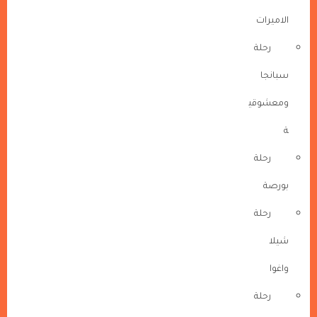
الاميرات
رحلة
سبانجا
ومعشوقي
ة
رحلة
بورصة
رحلة
شيلا
واغوا
رحلة