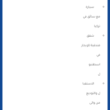
سيارة
مع سائق في
تركيا
شقق
فندقية للإيجار
في
اسطنبو
ل
الاستقبا
ل والتوديع
من والى