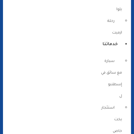
يلوا
رحلة
ازميت
خدماتنا
سيارة
مع سائق في
إسطنبو
ل
استئجار
يخت
خاص