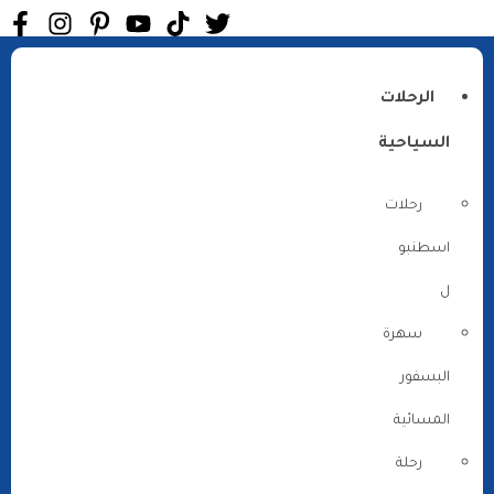
الرحلات
السياحية
رحلات
اسطنبو
ل
سهرة
البسفور
المسائية
رحلة