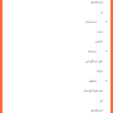
إسطنبو
ل
استئجار
يخت
خاص
سيارة
مع سائق في
تركيا
شقق
فندقية للإيجار
في
اسطنبو