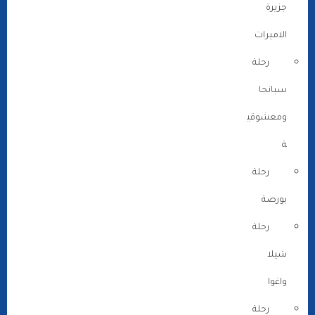
جزيرة
الاميرات
رحلة
سبانجا
ومعشوقي
ة
رحلة
بورصة
رحلة
شيلا
واغوا
رحلة