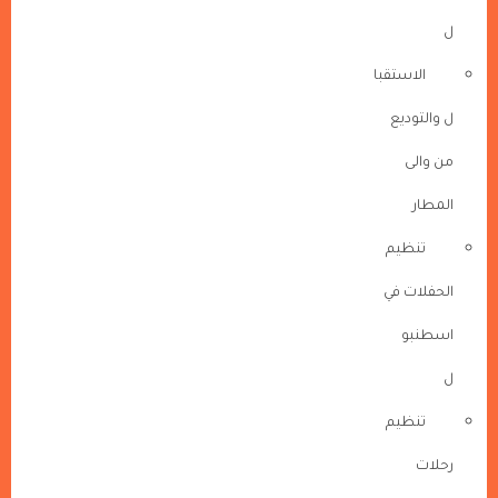
ل
الاستقبا
ل والتوديع
من والى
المطار
تنظيم
الحفلات في
اسطنبو
ل
تنظيم
رحلات