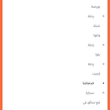
بورصة
رحلة
شيلا
واغوا
رحلة
يلوا
رحلة
ازميت
خدماتنا
سيارة
مع سائق في