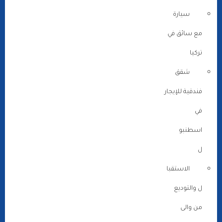
سيارة
مع سائق في
تركيا
شقق
فندقية للإيجار
في
اسطنبو
ل
الاستقبا
ل والتوديع
من والى