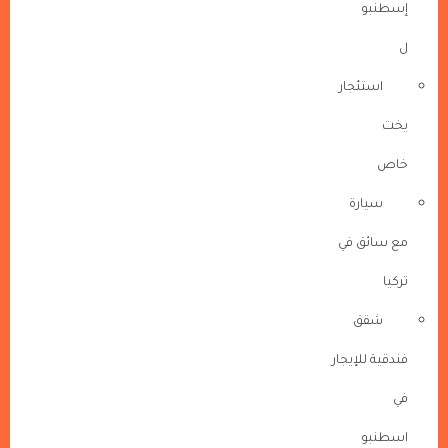
إسطنبو
ل
استئجار
يخت
خاص
سيارة
مع سائق في
تركيا
شقق
فندقية للإيجار
في
اسطنبو