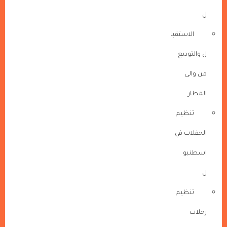
ل
الاستقبا
ل والتوديع
من والى
المطار
تنظيم
الحفلات في
اسطنبو
ل
تنظيم
رحلات