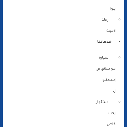
يلوا
رحلة
ازميت
خدماتنا
سيارة
مع سائق في
إسطنبو
ل
استئجار
يخت
خاص