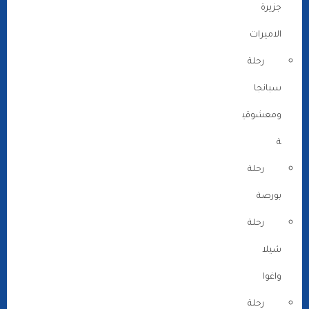
جزيرة
الاميرات
رحلة
سبانجا
ومعشوقي
ة
رحلة
بورصة
رحلة
شيلا
واغوا
رحلة