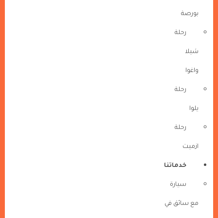
بورصة
رحلة
شيلا
واغوا
رحلة
يلوا
رحلة
ازميت
خدماتنا
سيارة
مع سائق في