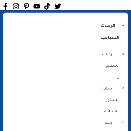
الرحلات
السياحية
رحلات
اسطنبو
ل
سهرة
البسفور
المسائية
رحلة