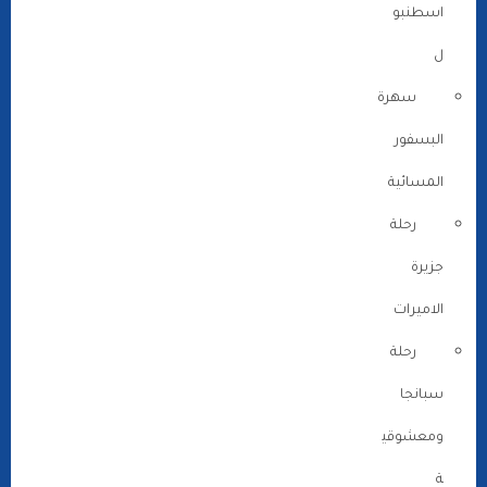
اسطنبو
ل
سهرة
البسفور
المسائية
رحلة
جزيرة
الاميرات
رحلة
سبانجا
ومعشوقي
ة