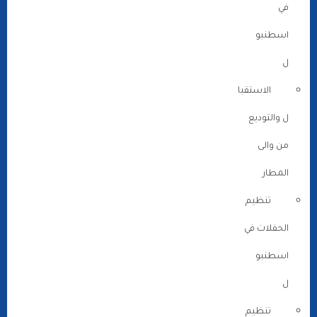
في
اسطنبو
ل
الاستقبا
ل والتوديع
من والى
المطار
تنظيم
الحفلات في
اسطنبو
ل
تنظيم