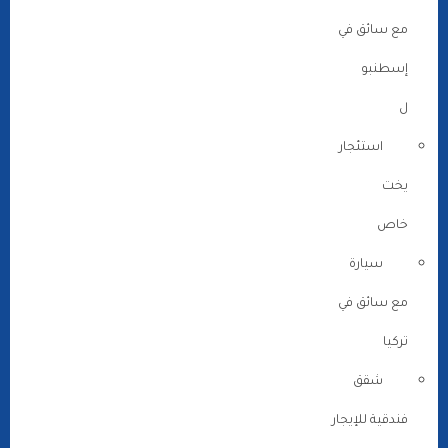
مع سائق في
إسطنبو
ل
استئجار
يخت
خاص
سيارة
مع سائق في
تركيا
شقق
فندقية للإيجار