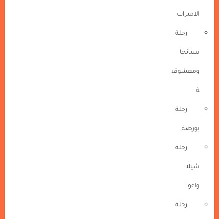
الاميرات
رحلة
سبانجا
ومعشوقي
ة
رحلة
بورصة
رحلة
شيلا
واغوا
رحلة