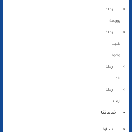
رحلة
بورصة
رحلة
شيلا
واغوا
رحلة
يلوا
رحلة
ازميت
خدماتنا
سيارة