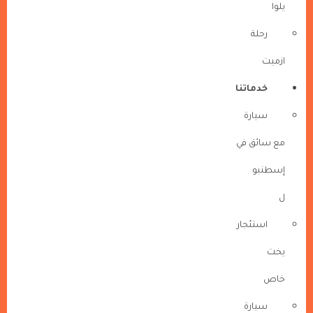
يلوا
رحلة
ازميت
خدماتنا
سيارة
مع سائق في
إسطنبو
ل
استئجار
يخت
خاص
سيارة