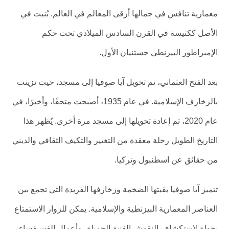
معمارية تنافس في جمالها أرقى المعالم في العالم. بُنيت في
الأصل ككنيسة في القرن السادس الميلادي تحت حكم
الإمبراطور البيزنطي جستنيان الأول.
بعد الفتح العثماني، تم تحويل آيا صوفيا إلى مسجد، حيث تزينت
بالزخارف الإسلامية. في عام 1935، أصبحت متحفًا، وأخيرًا، في
عام 2020، تم إعادة تحويلها إلى مسجد مرة أخرى. يُظهر هذا
التاريخ الطويل رحلة معقدة من التغيير والتكيف الثقافي والديني
من حقائق عن اسطنبول وتركيا.
تتميز آيا صوفيا بقبتها الضخمة وزخارفها الفريدة التي تجمع بين
العناصر المعمارية البيزنطية والإسلامية. يمكن للزوار الاستمتاع
بجولة لاستكشاف النقوش الفنية الجميلة، وأعمال الفسيفساء