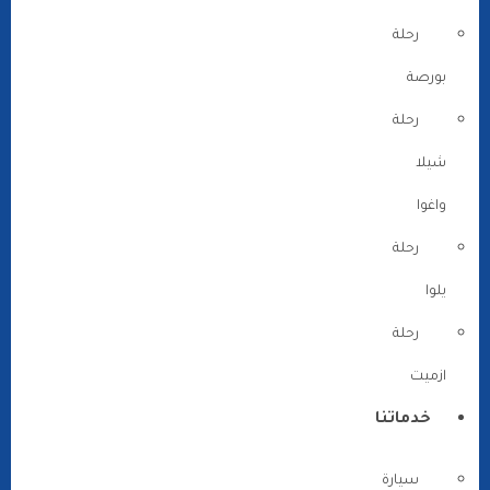
رحلة
بورصة
رحلة
شيلا
واغوا
رحلة
يلوا
رحلة
ازميت
خدماتنا
سيارة