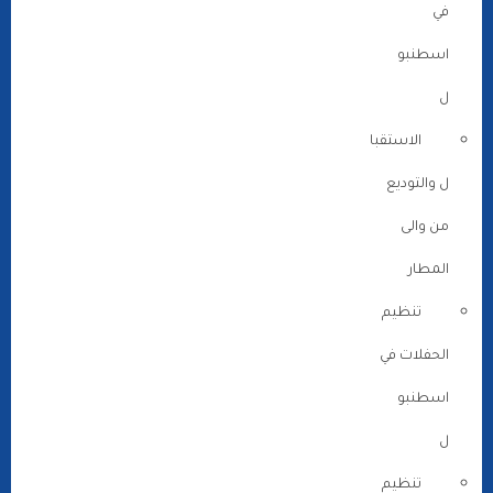
في
اسطنبو
ل
الاستقبا
ل والتوديع
من والى
المطار
تنظيم
الحفلات في
اسطنبو
ل
تنظيم