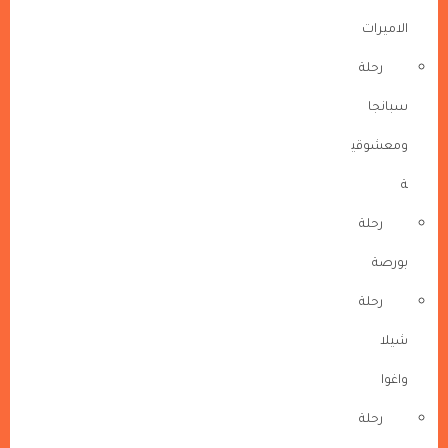
الاميرات
رحلة
سبانجا
ومعشوقي
ة
رحلة
بورصة
رحلة
شيلا
واغوا
رحلة