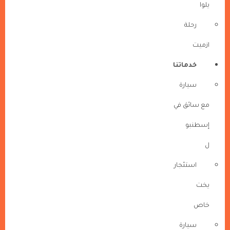
يلوا
رحلة
ازميت
خدماتنا
سيارة
مع سائق في
إسطنبو
ل
استئجار
يخت
خاص
سيارة