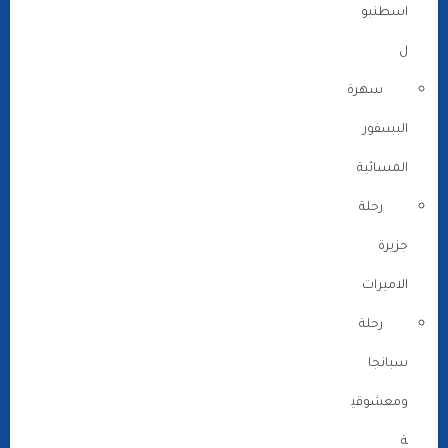
اسطنبو
ل
سهرة
البسفور
المسائية
رحلة
جزيرة
الاميرات
رحلة
سبانجا
ومعشوقي
ة