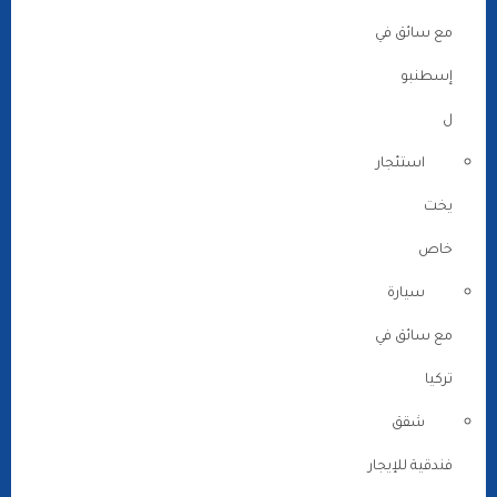
مع سائق في
إسطنبو
ل
استئجار
يخت
خاص
سيارة
مع سائق في
تركيا
شقق
فندقية للإيجار