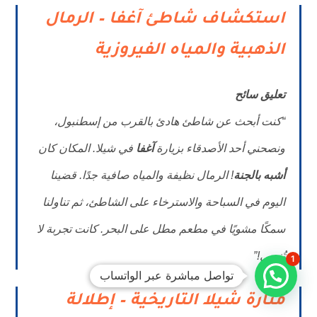
استكشاف شاطئ آغفا – الرمال
الذهبية والمياه الفيروزية
تعليق سائح
“كنت أبحث عن شاطئ هادئ بالقرب من إسطنبول،
ونصحني أحد الأصدقاء بزيارة
آغفا
في شيلا. المكان كان
أشبه بالجنة
! الرمال نظيفة والمياه صافية جدًا. قضينا
اليوم في السباحة والاسترخاء على الشاطئ، ثم تناولنا
سمكًا مشويًا في مطعم مطل على البحر. كانت تجربة لا
تُنسى!”
1
تواصل مباشرة عبر الواتساب
منارة شيلا التاريخية – إطلالة