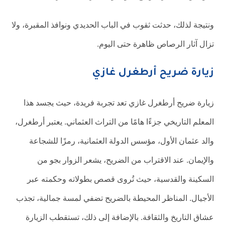
ونتيجة لذلك، حدثت ثقوب في الباب الحديدي ونوافذ المقبرة، ولا
تزال آثار الرصاص ظاهرة حتى اليوم.
زيارة ضريح أرطغرل غازي
زيارة ضريح أرطغرل غازي تعد تجربة فريدة، حيث يجسد هذا
المعلم التاريخي جزءًا هامًا من التراث العثماني. يعتبر أرطغرل،
والد عثمان الأول، مؤسس الدولة العثمانية، رمزًا للشجاعة
والإيمان. عند الاقتراب من الضريح، يشعر الزوار بجو من
السكينة والقدسية، حيث تُروى قصص بطولاته وحكمته عبر
الأجيال. المناظر المحيطة بالضريح تضفي لمسة جمالية، تجذب
عشاق التاريخ والثقافة. بالإضافة إلى ذلك، تستقطب الزيارة