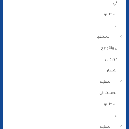
في
اسطنبو
ل
الاستقبا
ل والتوديع
من والى
المطار
تنظيم
الحفلات في
اسطنبو
ل
تنظيم