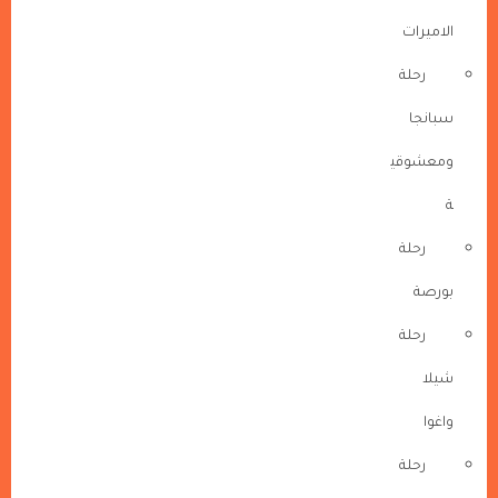
الاميرات
رحلة
سبانجا
ومعشوقي
ة
رحلة
بورصة
رحلة
شيلا
واغوا
رحلة