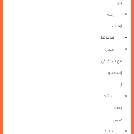
يلوا
رحلة
ازميت
خدماتنا
سيارة
مع سائق في
إسطنبو
ل
استئجار
يخت
خاص
سيارة