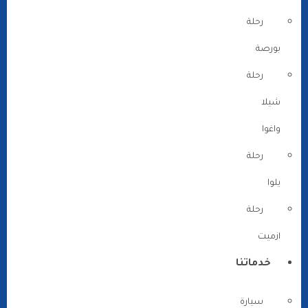
رحلة
بورصة
رحلة
شيلا
واغوا
رحلة
يلوا
رحلة
ازميت
خدماتنا
سيارة