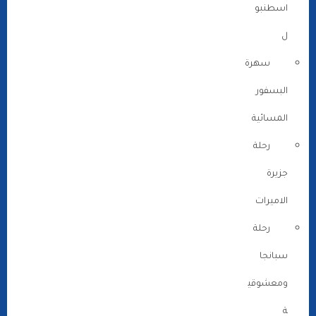
اسطنبو
ل
سهرة
البسفور
المسائية
رحلة
جزيرة
الاميرات
رحلة
سبانجا
ومعشوقي
ة