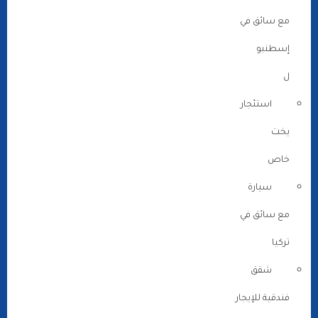
مع سائق في
إسطنبو
ل
استئجار
يخت
خاص
سيارة
مع سائق في
تركيا
شقق
فندقية للإيجار