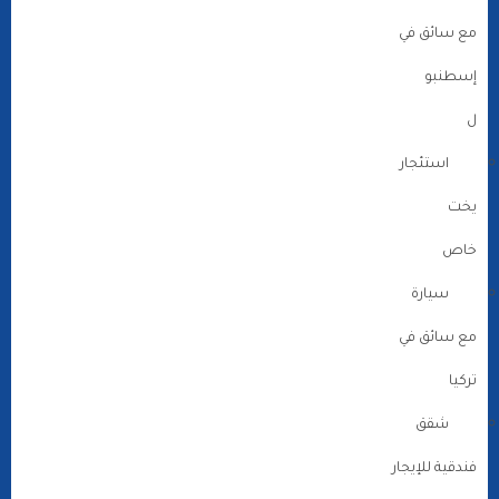
مع سائق في
إسطنبو
ل
استئجار
يخت
خاص
سيارة
مع سائق في
تركيا
شقق
فندقية للإيجار