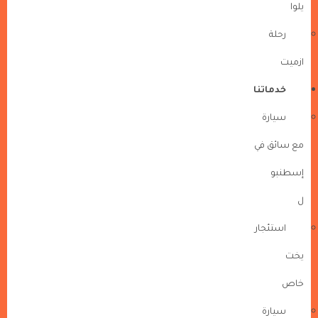
يلوا
رحلة
ازميت
خدماتنا
سيارة
مع سائق في
إسطنبو
ل
استئجار
يخت
خاص
سيارة