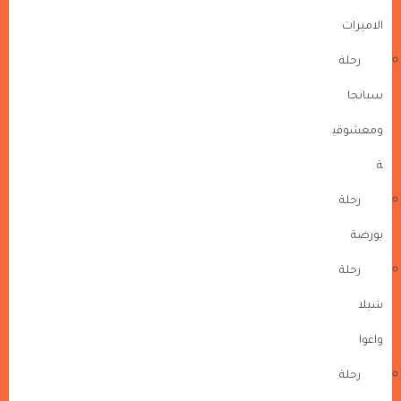
الاميرات
رحلة
سبانجا
ومعشوقي
ة
رحلة
بورصة
رحلة
شيلا
واغوا
رحلة