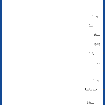
رحلة
بورصة
رحلة
شيلا
واغوا
رحلة
يلوا
رحلة
ازميت
خدماتنا
سيارة