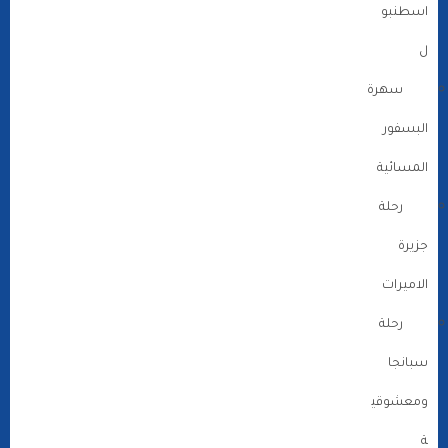
اسطنبو
ل
سهرة
البسفور
المسائية
رحلة
جزيرة
الاميرات
رحلة
سبانجا
ومعشوقي
ة