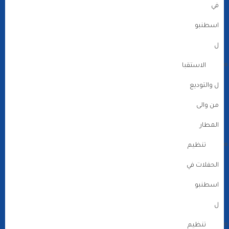
في
اسطنبو
ل
الاستقبا
ل والتوديع
من والى
المطار
تنظيم
الحفلات في
اسطنبو
ل
تنظيم