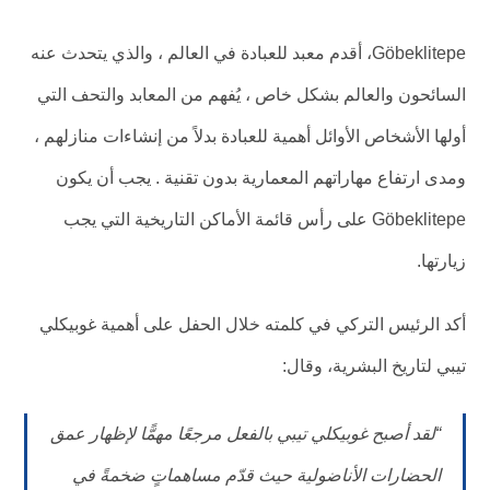
Göbeklitepe، أقدم معبد للعبادة في العالم ، والذي يتحدث عنه
السائحون والعالم بشكل خاص ، يُفهم من المعابد والتحف التي
أولها الأشخاص الأوائل أهمية للعبادة بدلاً من إنشاءات منازلهم ،
ومدى ارتفاع مهاراتهم المعمارية بدون تقنية . يجب أن يكون
Göbeklitepe على رأس قائمة الأماكن التاريخية التي يجب
زيارتها.
أكد الرئيس التركي في كلمته خلال الحفل على أهمية غوبيكلي
تيبي لتاريخ البشرية، وقال:
“لقد أصبح غوبيكلي تيبي بالفعل مرجعًا مهمًّا لإظهار عمق
الحضارات الأناضولية حيث قدّم مساهماتٍ ضخمةً في