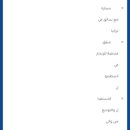
سيارة
مع سائق في
تركيا
شقق
فندقية للإيجار
في
اسطنبو
ل
الاستقبا
ل والتوديع
من والى