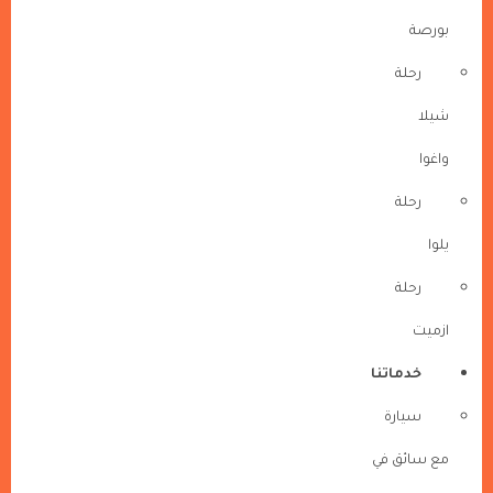
بورصة
رحلة
شيلا
واغوا
رحلة
يلوا
رحلة
ازميت
خدماتنا
سيارة
مع سائق في