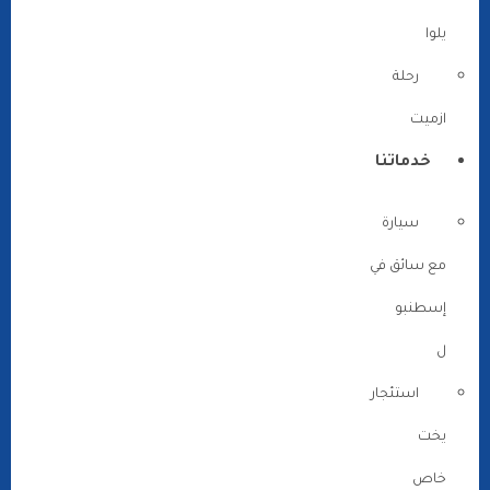
يلوا
رحلة
ازميت
خدماتنا
سيارة
مع سائق في
إسطنبو
ل
استئجار
يخت
خاص