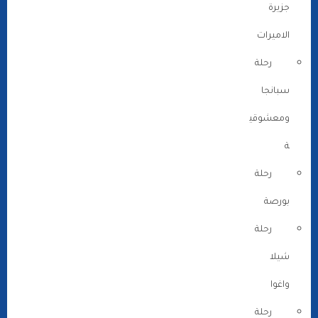
جزيرة
الاميرات
رحلة
سبانجا
ومعشوقي
ة
رحلة
بورصة
رحلة
شيلا
واغوا
رحلة