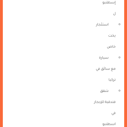
إسطنبو
ل
استئجار
يخت
خاص
سيارة
مع سائق في
تركيا
شقق
فندقية للإيجار
في
اسطنبو