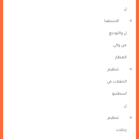
ل
الاستقبا
ل والتوديع
من والى
المطار
تنظيم
الحفلات في
اسطنبو
ل
تنظيم
رحلات