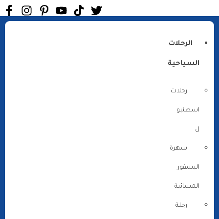
الرحلات
السياحية
رحلات
اسطنبو
ل
سهرة
البسفور
المسائية
رحلة