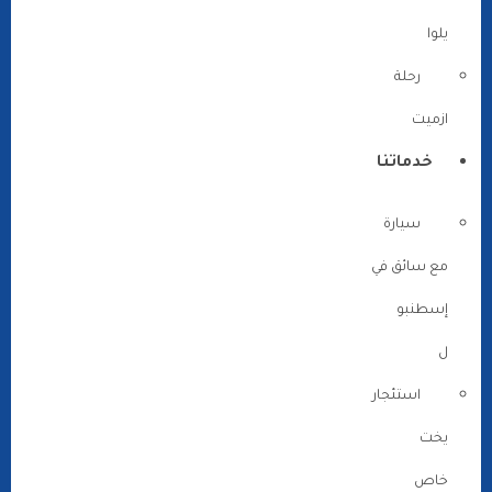
يلوا
رحلة
ازميت
خدماتنا
سيارة
مع سائق في
إسطنبو
ل
استئجار
يخت
خاص