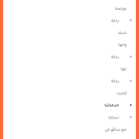
بورصة
رحلة
شيلا
واغوا
رحلة
يلوا
رحلة
ازميت
خدماتنا
سيارة
مع سائق في