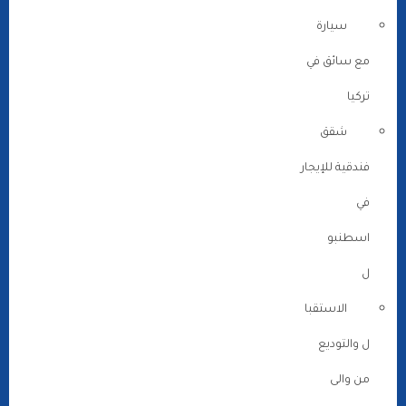
سيارة
مع سائق في
تركيا
شقق
فندقية للإيجار
في
اسطنبو
ل
الاستقبا
ل والتوديع
من والى