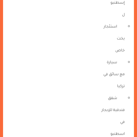
إسطنبو
ل
استئجار
يخت
خاص
سيارة
مع سائق في
تركيا
شقق
فندقية للإيجار
في
اسطنبو