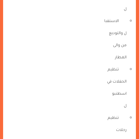
ل
الاستقبا
ل والتوديع
من والى
المطار
تنظيم
الحفلات في
اسطنبو
ل
تنظيم
رحلات