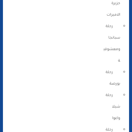
جزيرة
الاميرات
رحلة
سبانجا
ومعشوقي
ة
رحلة
بورصة
رحلة
شيلا
واغوا
رحلة