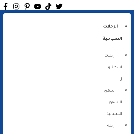
الرحلات
السياحية
رحلات
اسطنبو
ل
سهرة
البسفور
المسائية
رحلة