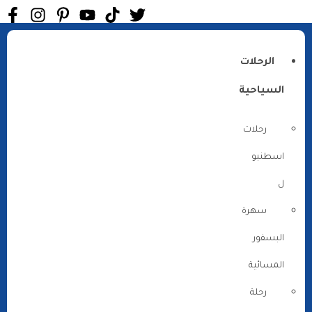
الرحلات
السياحية
رحلات
اسطنبو
ل
سهرة
البسفور
المسائية
رحلة