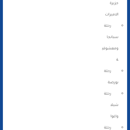
جزيرة
الاميرات
رحلة
سبانجا
ومعشوقي
ة
رحلة
بورصة
رحلة
شيلا
واغوا
رحلة