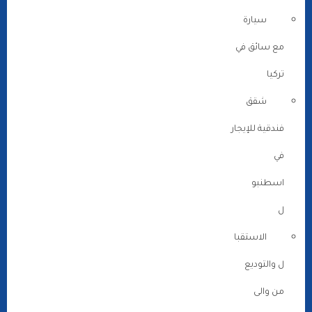
سيارة
مع سائق في
تركيا
شقق
فندقية للإيجار
في
اسطنبو
ل
الاستقبا
ل والتوديع
من والى