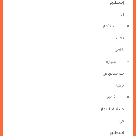
إسطنبو
ل
استئجار
يخت
خاص
سيارة
مع سائق في
تركيا
شقق
فندقية للإيجار
في
اسطنبو