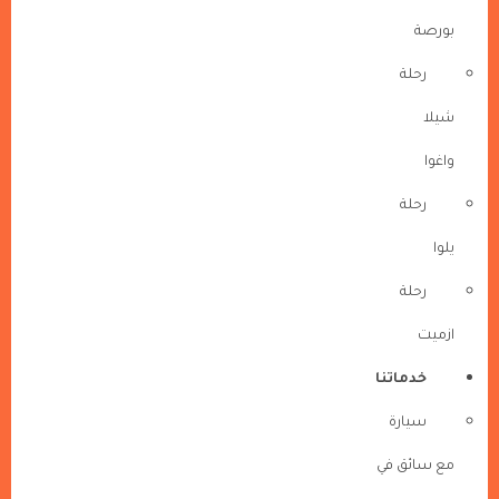
بورصة
رحلة
شيلا
واغوا
رحلة
يلوا
رحلة
ازميت
خدماتنا
سيارة
مع سائق في