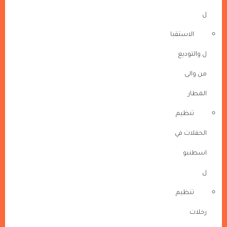
ل
الاستقبا
ل والتوديع
من والى
المطار
تنظيم
الحفلات في
اسطنبو
ل
تنظيم
رحلات