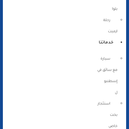
يلوا
رحلة
ازميت
خدماتنا
سيارة
مع سائق في
إسطنبو
ل
استئجار
يخت
خاص