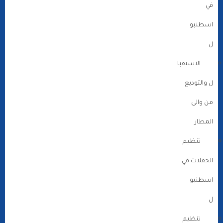
في
اسطنبو
ل
الاستقبا
ل والتوديع
من والى
المطار
تنظيم
الحفلات في
اسطنبو
ل
تنظيم