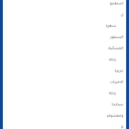
اسطنبو
ل
سهرة
البسفور
المسائية
رحلة
جزيرة
الاميرات
رحلة
سبانجا
ومعشوقي
ة