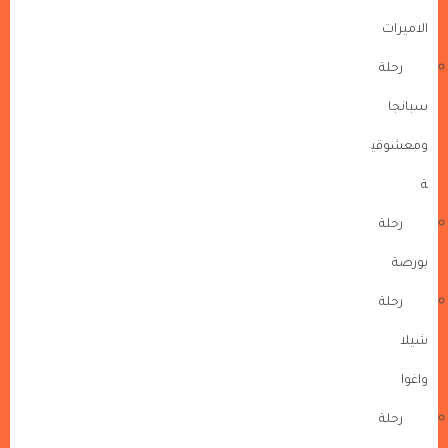
الاميرات
رحلة
سبانجا
ومعشوقي
ة
رحلة
بورصة
رحلة
شيلا
واغوا
رحلة