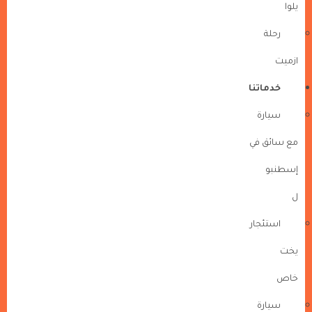
يلوا
رحلة
ازميت
خدماتنا
سيارة
مع سائق في
إسطنبو
ل
استئجار
يخت
خاص
سيارة