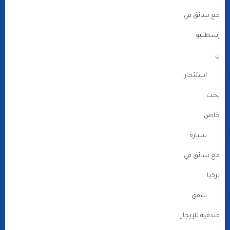
مع سائق في
إسطنبو
ل
استئجار
يخت
خاص
سيارة
مع سائق في
تركيا
شقق
فندقية للإيجار