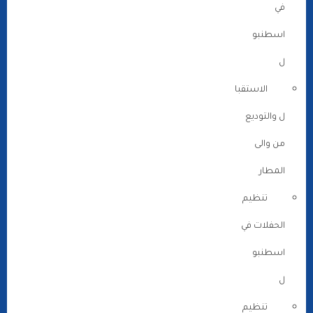
في
اسطنبو
ل
الاستقبا
ل والتوديع
من والى
المطار
تنظيم
الحفلات في
اسطنبو
ل
تنظيم