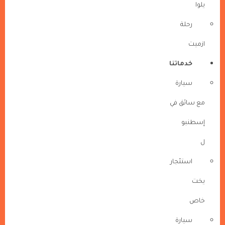
يلوا
رحلة
ازميت
خدماتنا
سيارة
مع سائق في
إسطنبو
ل
استئجار
يخت
خاص
سيارة