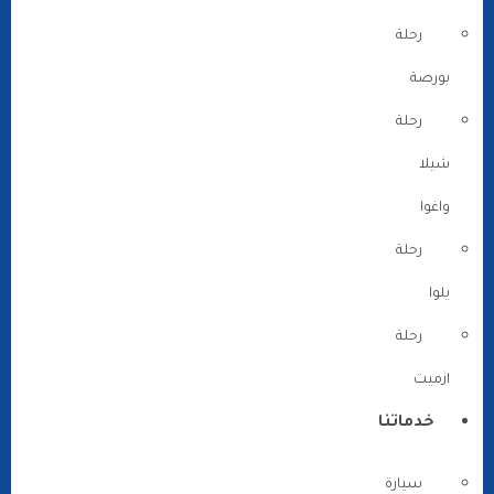
رحلة
بورصة
رحلة
شيلا
واغوا
رحلة
يلوا
رحلة
ازميت
خدماتنا
سيارة