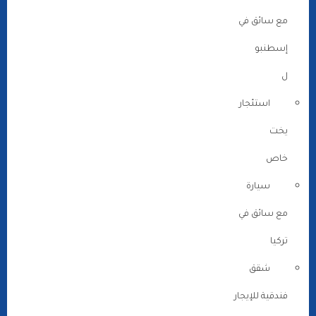
مع سائق في
إسطنبو
ل
استئجار
يخت
خاص
سيارة
مع سائق في
تركيا
شقق
فندقية للإيجار