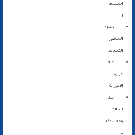
اسطنبو
ل
سهرة
البسفور
المسائية
رحلة
جزيرة
الاميرات
رحلة
سبانجا
ومعشوقي
ة