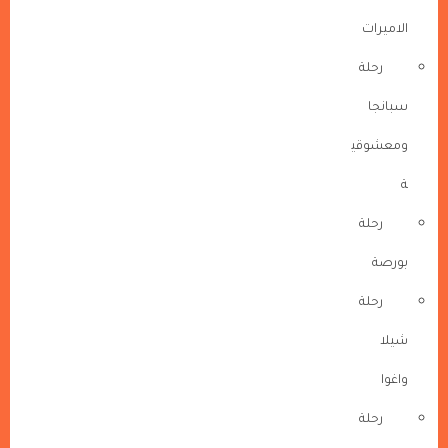
الاميرات
رحلة
سبانجا
ومعشوقي
ة
رحلة
بورصة
رحلة
شيلا
واغوا
رحلة