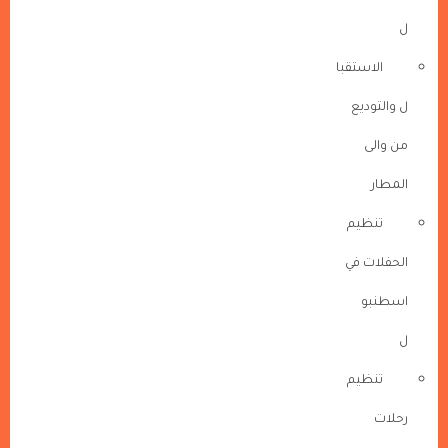
ل
الاستقبا
ل والتوديع
من والى
المطار
تنظيم
الحفلات في
اسطنبو
ل
تنظيم
رحلات