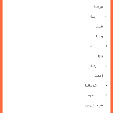
بورصة
رحلة
شيلا
واغوا
رحلة
يلوا
رحلة
ازميت
خدماتنا
سيارة
مع سائق في