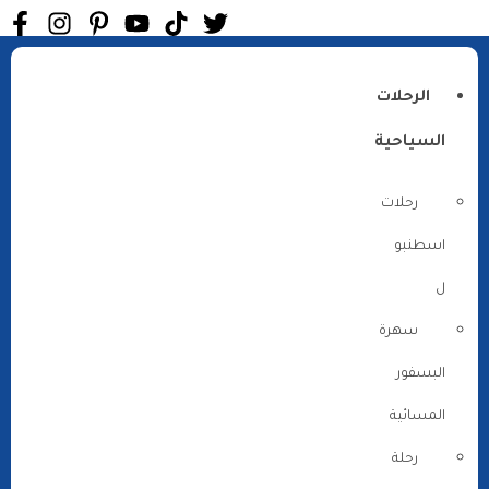
الرحلات
السياحية
رحلات
اسطنبو
ل
سهرة
البسفور
المسائية
رحلة