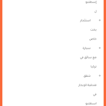
إسطنبو
ل
استئجار
يخت
خاص
سيارة
مع سائق في
تركيا
شقق
فندقية للإيجار
في
اسطنبو