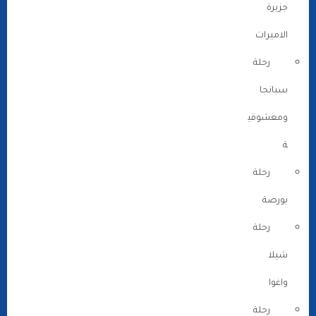
جزيرة
الاميرات
رحلة
سبانجا
ومعشوقي
ة
رحلة
بورصة
رحلة
شيلا
واغوا
رحلة