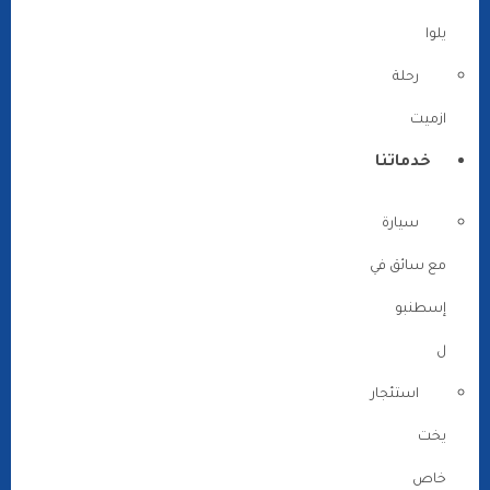
يلوا
رحلة
ازميت
خدماتنا
سيارة
مع سائق في
إسطنبو
ل
استئجار
يخت
خاص