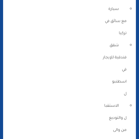
سيارة
مع سائق في
تركيا
شقق
فندقية للإيجار
في
اسطنبو
ل
الاستقبا
ل والتوديع
من والى