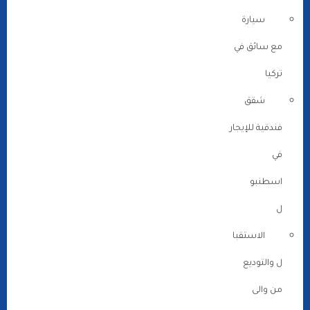
سيارة
مع سائق في
تركيا
شقق
فندقية للإيجار
في
اسطنبو
ل
الاستقبا
ل والتوديع
من والى