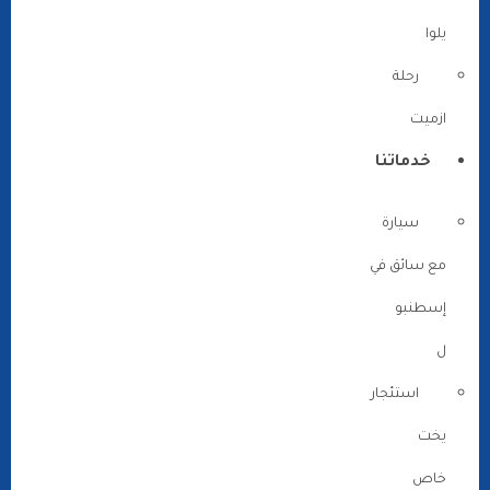
يلوا
رحلة
ازميت
خدماتنا
سيارة
مع سائق في
إسطنبو
ل
استئجار
يخت
خاص