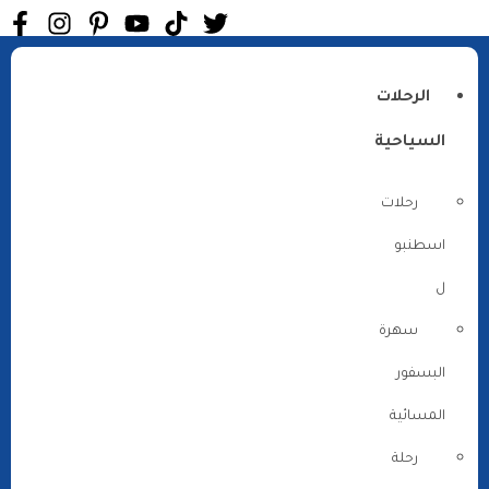
الرحلات
السياحية
رحلات
اسطنبو
ل
سهرة
البسفور
المسائية
رحلة