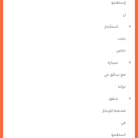
إسطنبو
ل
استئجار
يخت
خاص
سيارة
مع سائق في
تركيا
شقق
فندقية للإيجار
في
اسطنبو