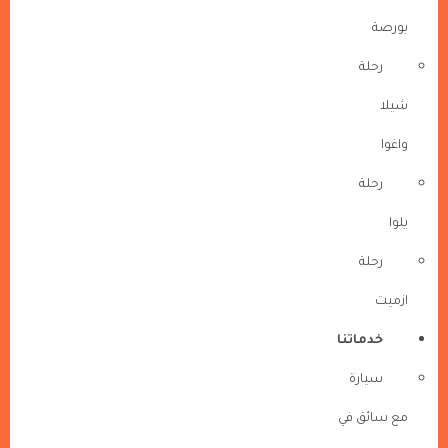
بورصة
رحلة
شيلا
واغوا
رحلة
يلوا
رحلة
ازميت
خدماتنا
سيارة
مع سائق في