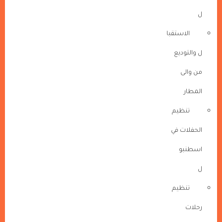
ل
الاستقبا
ل والتوديع
من والى
المطار
تنظيم
الحفلات في
اسطنبو
ل
تنظيم
رحلات