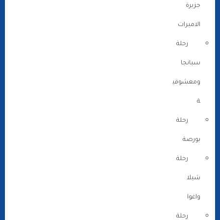
جزيرة
الاميرات
رحلة
سبانجا
ومعشوقي
ة
رحلة
بورصة
رحلة
شيلا
واغوا
رحلة