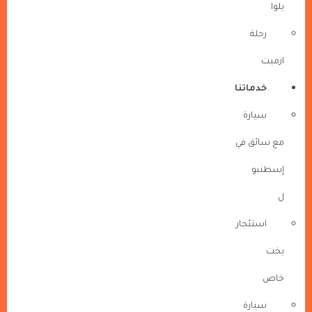
يلوا
رحلة
ازميت
خدماتنا
سيارة
مع سائق في
إسطنبو
ل
استئجار
يخت
خاص
سيارة