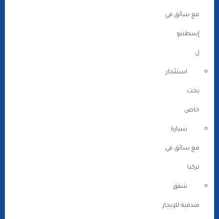
مع سائق في
إسطنبو
ل
استئجار
يخت
خاص
سيارة
مع سائق في
تركيا
شقق
فندقية للإيجار