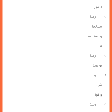
الاميرات
رحلة
سبانجا
ومعشوقي
ة
رحلة
بورصة
رحلة
شيلا
واغوا
رحلة