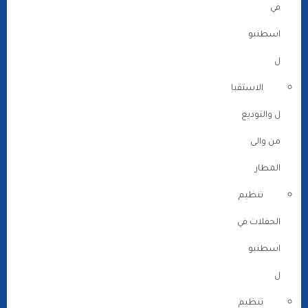
في
اسطنبو
ل
الاستقبا
ل والتوديع
من والى
المطار
تنظيم
الحفلات في
اسطنبو
ل
تنظيم