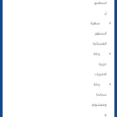
اسطنبو
ل
سهرة
البسفور
المسائية
رحلة
جزيرة
الاميرات
رحلة
سبانجا
ومعشوقي
ة