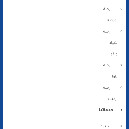
رحلة
بورصة
رحلة
شيلا
واغوا
رحلة
يلوا
رحلة
ازميت
خدماتنا
سيارة