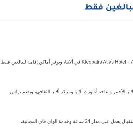
لبالغين فقط
يقع فندق كليوباترا أطلاس – للبالغين فقط Kleopatra Atlas Hotel – Adults Only في ألانيا، ويوفر أماكن إقامة للبالغين
يا الأحمر وساحة أتاتورك ألانيا ومركز ألانيا الثقافي، ويضم تراس
اعة وخدمة الواي فاي المجانية.