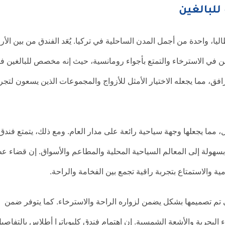
للبالغين
ا، واحدة من أجمل المدن الساحلية في تركيا. يُعَد الفندق من بين الأر
ين في الاسترخاء والتمتع بأجواء رومانسية، حيث إنه مخصص للبالغين ف
رافق، مما يجعله الاختيار الأمثل للأزواج والمجموعات الذين يسعون لتجر
، مما يجعلها وجهة سياحية رائعة على مدار العام. ومع ذلك، يتمتع فندق
 بسهولة إلى المعالم السياحية المحلية والمطاعم والأسواق. إن قضاء ع
ية والاستمتاع بتجربة راقية تجمع بين الفخامة والراحة.
تم تصميمها بشكل يضمن لزواره الراحة والاسترخاء. كما يتوفر ضمن
 البحرية والأشعة الشمسية. إن اهتمام فندق كليوباترا أطلاس بالتفاصي