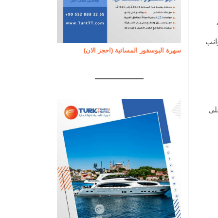
انب
سهرة البوسفور المسائية (احجز الان)
لى