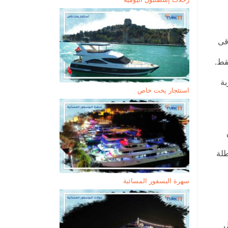
قى
قط.
بة
استئجار يخت خاص
طلة
سهرة البسفور المسائية
ل