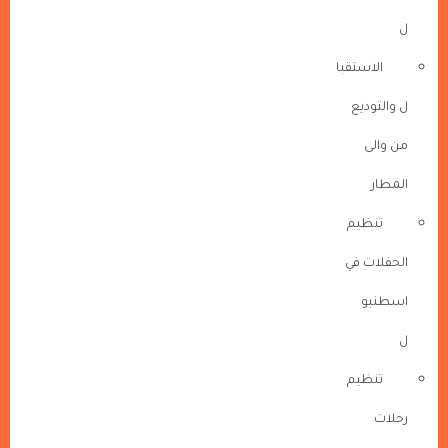
ل
الاستقبا
ل والتوديع
من والى
المطار
تنظيم
الحفلات في
اسطنبو
ل
تنظيم
رحلات