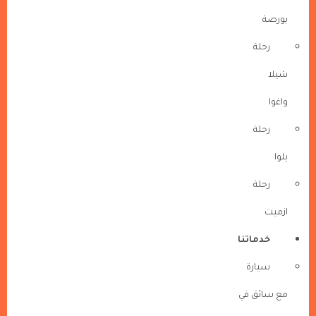
بورصة
رحلة
شيلا
واغوا
رحلة
يلوا
رحلة
ازميت
خدماتنا
سيارة
مع سائق في