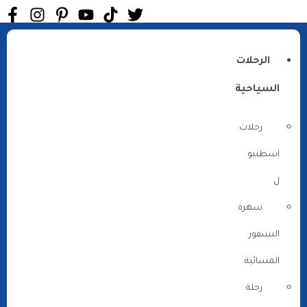
الرحلات
السياحية
رحلات
اسطنبو
ل
سهرة
البسفور
المسائية
رحلة