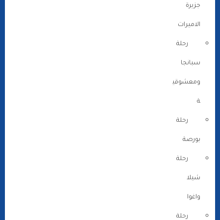
جزيرة
الاميرات
رحلة
سبانجا
ومعشوقي
ة
رحلة
بورصة
رحلة
شيلا
واغوا
رحلة