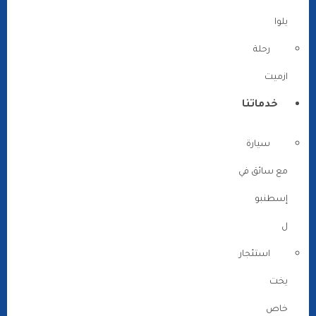
يلوا
رحلة
ازميت
خدماتنا
سيارة
مع سائق في
إسطنبو
ل
استئجار
يخت
خاص