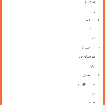
إسطنبو
ل
استئجار
يخت
خاص
سيارة
مع سائق في
تركيا
شقق
فندقية للإيجار
في
اسطنبو