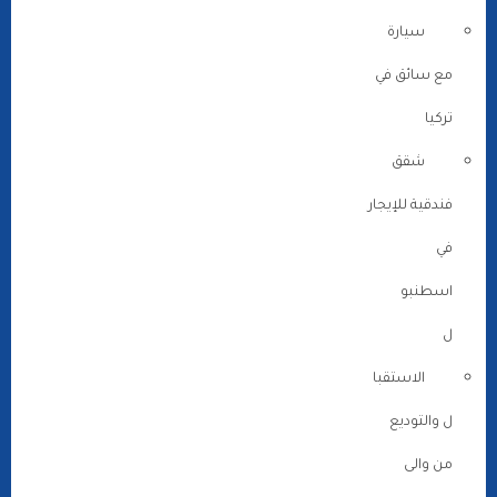
سيارة
مع سائق في
تركيا
شقق
فندقية للإيجار
في
اسطنبو
ل
الاستقبا
ل والتوديع
من والى