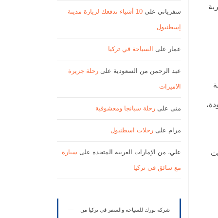
بة
سفرياتي
على
10 أشياء تدفعك لزيارة مدينة
إسطنبول
عمار
على
السياحة في تركيا
عبد الرحمن من السعودية
على
رحلة جزيرة
ة
الاميرات
دة،
منى
على
رحلة سبانجا ومعشوقية
مرام
على
رحلات اسطنبول
علي، من الإمارات العربية المتحدة
على
سيارة
يث
مع سائق في تركيا
شركة تورك للسياحة والسفر في تركيا من