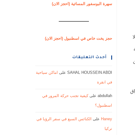
سهرة البوسفور المسائية (احجز الان)
ا
حجز يخت خاص في اسطنبول (احجز الان)
أحدث التعليقات
ن
SAHAL HOUSSEIN ABDI
على
اماكن سياحية
في انقرة
اق
abdullah
على
كيفية تجنب حركة المرور في
اسطنبول؟
Haney
على
الكنائس السبع في سفر الرؤيا في
تركيا