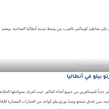
 منتجع وسبا بورتو بيلو الفاخر المصنف 5 نجوم على شاطئ كونيالتي بالقرب من وسط مدينة أنطاليا الصاخبة، ويضم
ق منتجع وسبا بورتو بيلو 3
 بيلو في أنطاليا
كثر جذباً للمسافرين من جميع أنحاء العالم، حيث تُعرف بسواحلها الخلابة
حية، يبرز فندق منتجع وسبا بورتو بيلو كواحد من الخيارات الممتازة للإقا