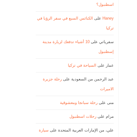
اسطنبول؟
Haney
على
الكنائس السبع في سفر الرؤيا في
تركيا
سفرياتي
على
10 أشياء تدفعك لزيارة مدينة
إسطنبول
عمار
على
السياحة في تركيا
عبد الرحمن من السعودية
على
رحلة جزيرة
الاميرات
منى
على
رحلة سبانجا ومعشوقية
مرام
على
رحلات اسطنبول
علي، من الإمارات العربية المتحدة
على
سيارة