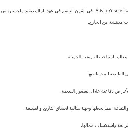
تم بناء كنيسة Barhal، في قرية Altıparmak في منطقة Artvin Yusufeli، في القرن التاسع في عهد الملك ديفيد ماجستروس.
ات مدهشة من الخارج.
معالم السياحية التاريخية الجميلة.
ى الطبيعة المحيطة بها.
لأغراض دفاعية خلال العصور القديمة.
الثقافة، مما يجعلها وجهة مثالية لعشاق التاريخ والطبيعة.
لرائعة واستكشاف جمالها.