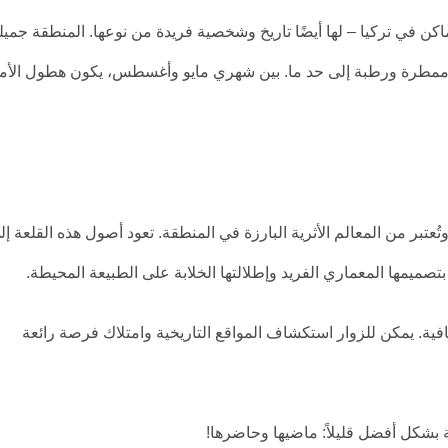
ماكن في تركيا – لها أيضًا تاريخ وشخصية فريدة من نوعها. المنطقة جميل
ون ممطرة ورطبة إلى حد ما. بين شهري مايو وأغسطس، يكون هطول الأم
تُعتبر من المعالم الأثرية البارزة في المنطقة. تعود أصول هذه القلعة إل
تصميمها المعماري الفريد وإطلالتها الخلابة على الطبيعة المحيطة.
قافية. يمكن للزوار استكشاف المواقع التاريخية وامتلاك فرصة رائعة
نة بشكل أفضل قليلاً: ماضيها وحاضرها!