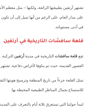
تشتهر آرتفين بطبيعتها الرائعة، ولكنها – مثل معظم الأ
على مدار العام، على الرغم من أنها تميل إلى أن تك
في أدنى مستوياته.
قلعة سافشات التاريخية في أرتفين
تقع
قلعة سافشات
التاريخية في مدينة
أرتفين
التركية، و
العصور القديمة، حيث تم بناؤها لأغراض دفاعية. تشتهر ب
تمثل القلعة جزءاً من تاريخ المنطقة وترسيخ هويتها الث
للاستمتاع بجمال المناظر الطبيعية المحيطة بها.
لنبدأ جولتنا التي تستغرق ثلاثة أيام بالتعرف على المدي