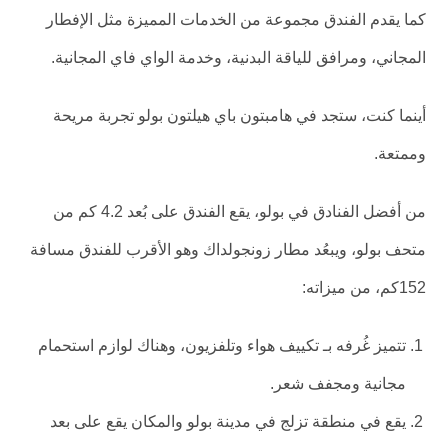
كما يقدم الفندق مجموعة من الخدمات المميزة مثل الإفطار
المجاني، ومرافق للياقة البدنية، وخدمة الواي فاي المجانية.
أينما كنت، ستجد في هامبتون باي هيلتون بولو تجربة مريحة
وممتعة.
من أفضل الفنادق في بولو، يقع الفندق على بُعد 4.2 كم من
متحف بولو، ويبعُد مطار زونجولداك وهو الأقرب للفندق مسافة
152كم، من ميزاته:
تتميز غُرفه بـ تكييف هواء وتلفزيون، وهناك لوازم استحمام
مجانية ومجفف شعر.
يقع في منطقة تزلج في مدينة بولو والمكان يقع على بعد