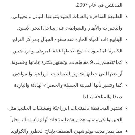
المدينتين في عام 2007.
الطبيعة الساحرة والغابات الغنية بتنوعها النباتي والحيواني،
والبحيرات والأنهار والشواطئ على ساحل البحر الأسود.
الينابيع ذات المياه الحارة عند سفوح الجبال ومراكز التزلج
الكبيرة المكسوة بالثلوج، تجعلها قبلة المرضى والرياضيين.
كما تنقسم إلى 9 مقاطعات، وتشتهر بكثرة غاباتها وخصوبة
أراضيها التي جعلتها تشتهر بالصناعات الزراعية والمواشي.
كما وتتميز بأنها المدينة الجميلة والخضراء الهادئة والباردة
صيفا والمثلجة شتاءا.
تشتهر المحافظة بالمنتجات الزراعيّة ومشتقات الحليب مثل
الجبن والكريمة، ومعظم هذه المنتجات تُباع وتُستهلك محلياً.
مما يميز مدينة بولو شهرة المنطقة بإنتاج العطور والكولونيا