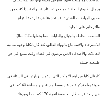
كارتالكايا هو منتجع شهير يقع في مدينة بولو التركية، يُعرف
بجمال طبيعتها الخلابة ومنحدراته الثلجية الرائعة. إذا كنت من
محبي الرياضات الشتوية، فستجد هنا فرصًا رائعة للتزلج
والتزحلق على الجليد.
المنطقة محاطة بالجبال والغابات، مما يجعلها مكانًا مثاليًا
للاسترخاء والاستمتاع بالهواء الطلق. تُعد كارتالكايا وجهة مثالية
للعائلات والأصدقاء الذين يرغبون في قضاء وقت ممتع في جوا
طبيعية جميلة.
كارتال كايا من اهم الأماكن التي ندعوك لزيارتها في الشتاء في
مدينة بولو تركيا تبعد عن وسط مدينة بولو مسافة 40 كم، في
حين يبعد عن مطار العاصمة انقرة 170 كم، مما يميزها: