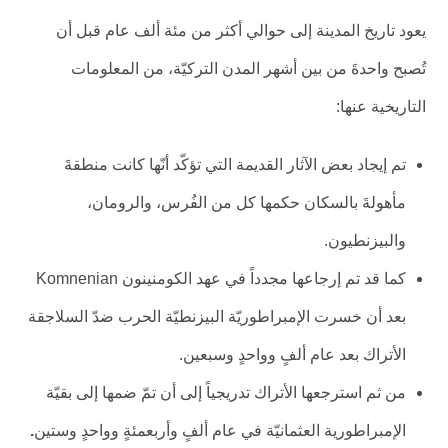
يعود تاريخ المدينة إلى حوالي أكثر من مئة ألف عام قبل أن
تُصبح واحدةَ من بين أشهر المدن التركيّة، من المعلومات
التاريخية عنها:
تم إيجاد بعض الآثار القديمة التي تؤكّد أنّها كانت منطقةَ
مأهولةَ بالسكان حكمها كل من الفُرس، والرومان،
والبيزنطيون.
كما قد تم إرجاعها مجدداً في عهد الكومنينون Komnenian
بعد أن خسرت الإمبراطوريّة البيزنطيّة الحرب ضدّ السلاجقة
الأتراك بعد عام ألفٍ وواحدٍ وسبعين.
من ثم استرجعها الأتراك تدريجياً إلى أن تمّ ضمها إلى بقيّة
الإمبراطورية العثمانيّة في عام ألفٍ وأربعمئةٍ وواحدٍ وستين
.