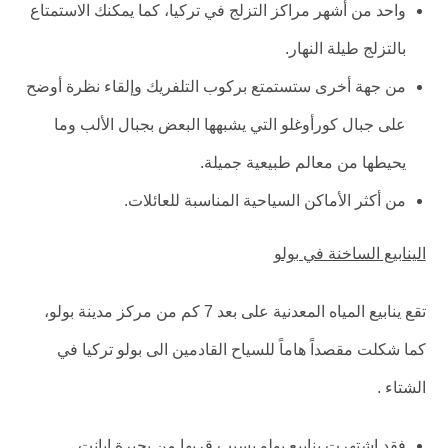
واحد من أشهر مراكز التزلج في تركيا، كما يمكنك الاستمتاع
بالتزلج طيلة النهار.
من جهة أخرى ستستمتع بركوب التلفريك وإلقاء نظرة أوضح
على جبال كورأوغلو التي يشبهها البعض بجبال الألب وما
يحيطها من معالم طبيعية جميلة.
من أكثر الأماكن السياحية المناسبة للعائلات.
الينابيع الساخنة في بولو
تقع ينابيع المياه المعدنية على بعد 7 كم من مركز مدينة بولو،
كما شكلت مقصداً هاماً للسياح القادمين الى بولو تركيا في
الشتاء .
فقد اشتهرت ينابيع بولو بسبب قربها من بحيرة ابانت