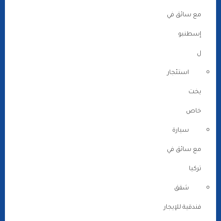
مع سائق في
إسطنبو
ل
استئجار
يخت
خاص
سيارة
مع سائق في
تركيا
شقق
فندقية للإيجار