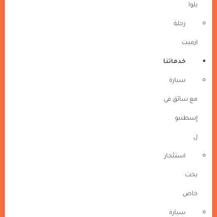
يلوا
رحلة
ازميت
خدماتنا
سيارة
مع سائق في
إسطنبو
ل
استئجار
يخت
خاص
سيارة