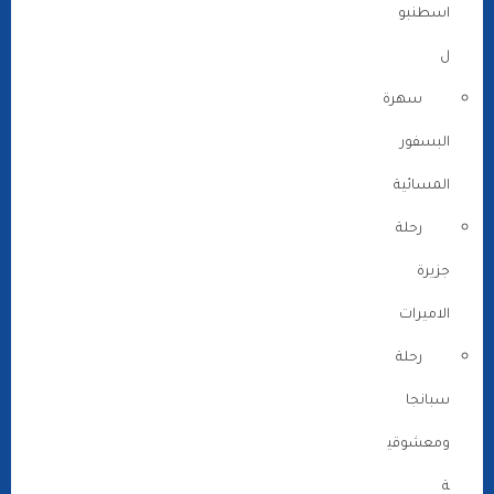
اسطنبو
ل
سهرة
البسفور
المسائية
رحلة
جزيرة
الاميرات
رحلة
سبانجا
ومعشوقي
ة