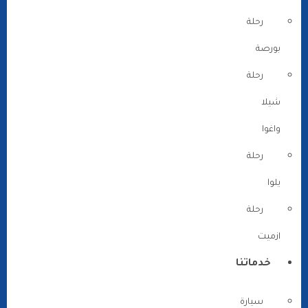
رحلة
بورصة
رحلة
شيلا
واغوا
رحلة
يلوا
رحلة
ازميت
خدماتنا
سيارة