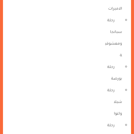
الاميرات
رحلة
سبانجا
ومعشوقي
ة
رحلة
بورصة
رحلة
شيلا
واغوا
رحلة