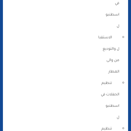
في
اسطنبو
ل
الاستقبا
ل والتوديع
من والى
المطار
تنظيم
الحفلات في
اسطنبو
ل
تنظيم