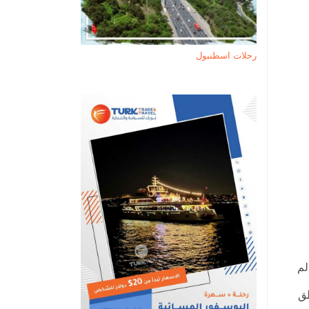
رحلات اسطنبول
لم
طق