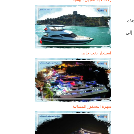
مة، واحتضنت هذه
 إلى
استئجار يخت خاص
سهرة البسفور المسائية