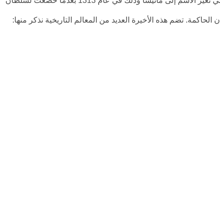
كانت تسمى في الماضي بماغنيسيا ثم بعد الفتح الإسلامي تغير الاسم إلى مانيسا وذلك في عام 1313 بعدما خضعت لسلطان
حاكمة. تضم هذه الأخيرة العديد من المعالم التاريخية نذكر منها: