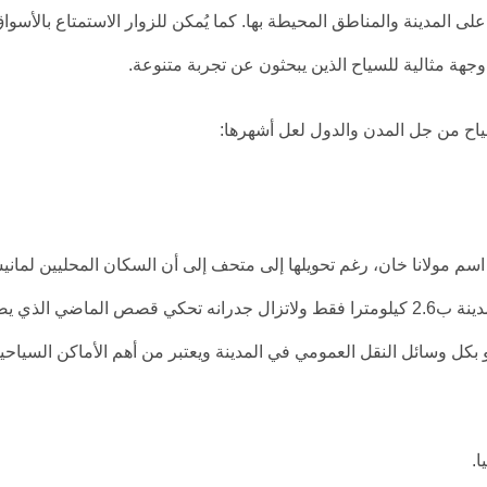
ى المدينة والمناطق المحيطة بها. كما يُمكن للزوار الاستمتاع بالأسوا
 وجهة مثالية للسياح الذين يبحثون عن تجربة متنوعة.
ياح من جل المدن والدول لعل أشهرها:
سم مولانا خان، رغم تحويلها إلى متحف إلى أن السكان المحليين لماني
لايزالون يسمونها بمولانا، يبعد هذا المتحف عن مركز المدينة ب2.6 كيلومترا فقط ولاتزال جدرانه تحكي قصص الماضي الذ
 بكل وسائل النقل العمومي في المدينة ويعتبر من أهم الأماكن السياحي
ا.