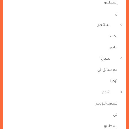
إسطنبو
ل
استئجار
يخت
خاص
سيارة
مع سائق في
تركيا
شقق
فندقية للإيجار
في
اسطنبو