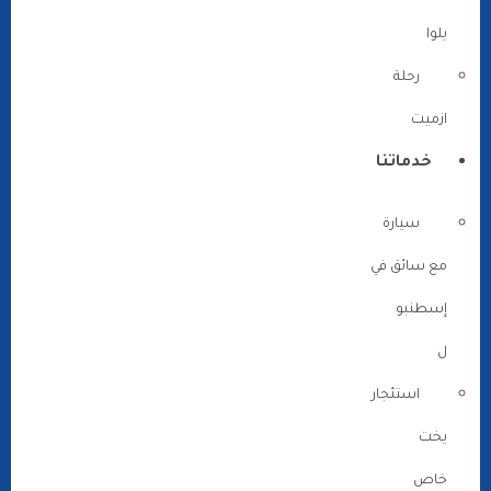
يلوا
رحلة
ازميت
خدماتنا
سيارة
مع سائق في
إسطنبو
ل
استئجار
يخت
خاص