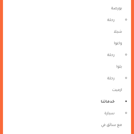
بورصة
رحلة
شيلا
واغوا
رحلة
يلوا
رحلة
ازميت
خدماتنا
سيارة
مع سائق في