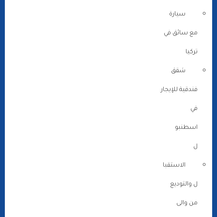
سيارة
مع سائق في
تركيا
شقق
فندقية للإيجار
في
اسطنبو
ل
الاستقبا
ل والتوديع
من والى