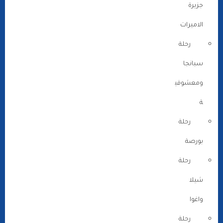
جزيرة
الاميرات
رحلة
سبانجا
ومعشوقي
ة
رحلة
بورصة
رحلة
شيلا
واغوا
رحلة