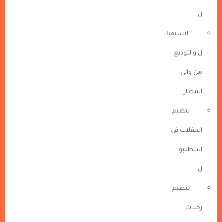
ل
الاستقبا
ل والتوديع
من والى
المطار
تنظيم
الحفلات في
اسطنبو
ل
تنظيم
رحلات