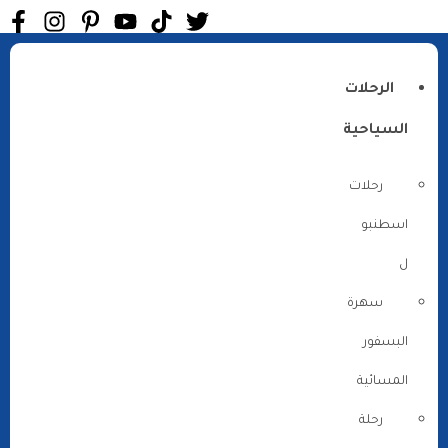
الرحلات
السياحية
رحلات
اسطنبو
ل
سهرة
البسفور
المسائية
رحلة